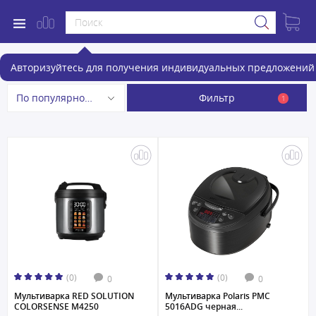
Мультиварки
Авторизуйтесь для получения индивидуальных предложений 
Фильтр
По популярности
1
(0)
(0)
0
0
Мультиварка RED SOLUTION
Мультиварка Polaris PMC
COLORSENSE M4250
5016ADG черная...