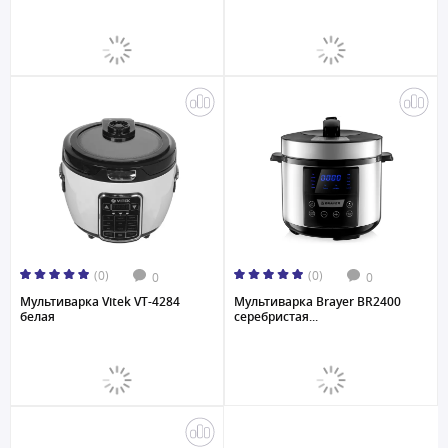
(0)
(0)
0
0
Мультиварка Vitek VT-4284
Мультиваркa Brayer BR2400
белая
серебристая...