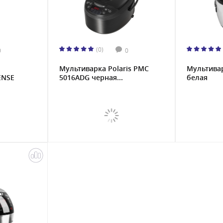
(0)
0
0
Мультиварка Polaris PMC
Мультивар
ENSE
5016ADG черная...
белая