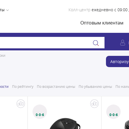
ты
Колл-центр
ежедневно с 09:00 
Оптовым клиентам
рки
Авторизу
ности
По рейтингу
По возрастанию цены
По убыванию цены
По наим
0·0·6
0·0·6