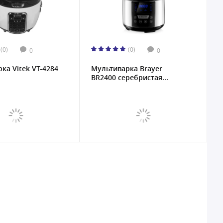
(0)
(0)
0
0
ка Vitek VT-4284
Мультиваркa Brayer
BR2400 серебристая...