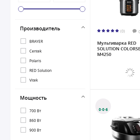
Производитель
(0)
BRAYER
Мультиварка RED
SOLUTION COLORS
Centek
M4250
Polaris
RED Solution
Vitek
Мощность
0·0·6
700 Вт
860 Вт
900 Вт