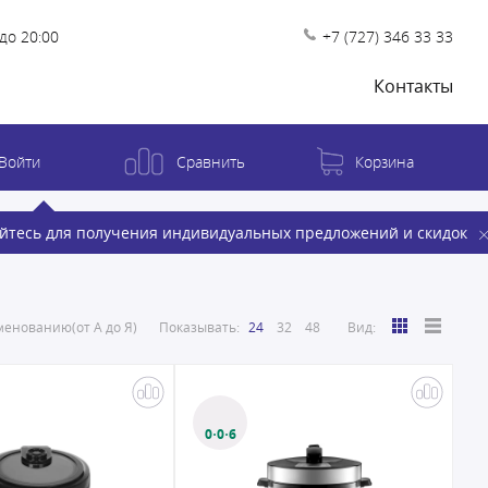
до 20:00
+7 (727) 346 33 33
Контакты
Войти
Сравнить
Корзина
йтесь для получения индивидуальных предложений и скидок
енованию(от А до Я)
Показывать:
24
32
48
Вид:
0·0·6