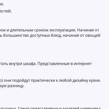
е;
остей;
твом и длительным сроком эксплуатации. Начиная от
ь большинство доступных блюд, начиная от овощей
ятать внутри шкафа. Представленные в интернет-
о) они подойдут практически к любой дизайну кухни.
скую разницу.
 магазина. Среди представленных моделей наверняка