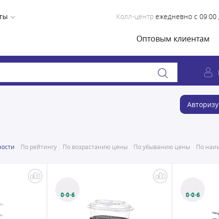
ты
Колл-центр
ежедневно с 09:00 
Оптовым клиентам
Авторизу
ности
По рейтингу
По возрастанию цены
По убыванию цены
По наим
0·0·6
0·0·6