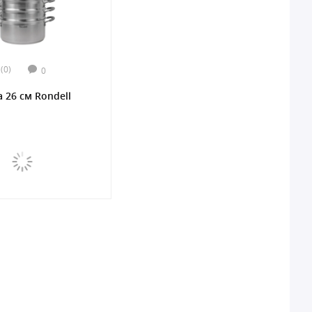
(0)
0
 26 см Rondell