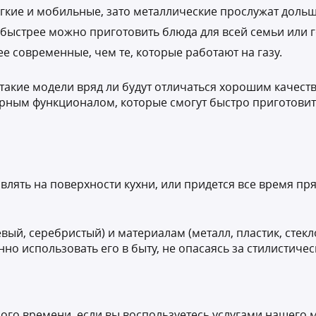
егкие и мобильные, зато металлические прослужат дольш
быстрее можно приготовить блюда для всей семьи или г
е современные, чем те, которые работают на газу.
е: такие модели вряд ли будут отличаться хорошим качес
рным функционалом, которые смогут быстро приготовит
авлять на поверхности кухни, или придется все время пр
вый, серебристый) и материалам (металл, пластик, стекл
о использовать его в быту, не опасаясь за стилистиче
ного времени, если вы воспользуетесь услугами нашего