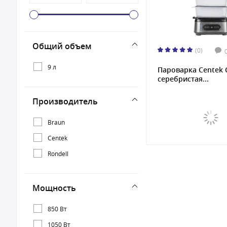
Общий объем
(0)
9 л
Пароварка Centek 
серебристая...
Производитель
Braun
Centek
Rondell
Мощность
850 Вт
1050 Вт