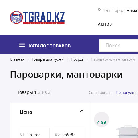
Ваш город:
Алма
Акции
КАТАЛОГ ТОВАРОВ
Главная
Товары для кухни
Посуда
Пароварки, мантоварки
Пароварки, мантоварки
Товары
1-3
из
3
Сортировать:
По популяр
Цена
0·0·6
от
до