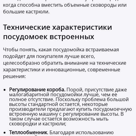
когда способна вместить объемные сковороды или
большие кастрюли.
Технические характеристики
посудомоек встроенных
Чтобы понять, какая посудомойка встраиваемая
подойдет для покупателя лучше всего,
целесообразно обратить внимание на технические
характеристики и инновационные, современные
решения:
Регулирование короба.
Порой, присутствие даже
малогабаритной посудомойки лучше, чем ее
полное отсутствие. Поскольку проблема большой
высоты стандартной остается, некоторые
производители предлагают купить посудомоечную
встроенную машину с регулирование высоты. В
таком случае остается возможность мыть
сковородки и кастрюли;
Теплообменник
. Благодаря использованию