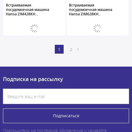
Встраиваемая
Встраиваемая
посудомоечная машина
посудомоечная машина
Hansa ZIM428KH...
Hansa ZIM628KH...
1
2
Подписка на рассылку
Подписаться
Подпишитесь на последние обновления и узнавайте