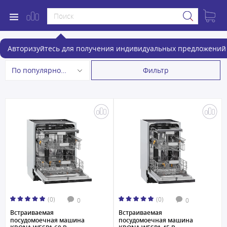
Встраиваемые посудомоечные машины
Авторизуйтесь для получения индивидуальных предложений 
Фильтр
По популярности
(0)
(0)
0
0
Встраиваемая
Встраиваемая
посудомоечная машина
посудомоечная машина