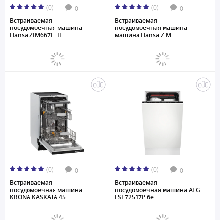
(0)
(0)
0
0
Встраиваемая
Встраиваемая
посудомоечная машина
посудомоечная машина
Hansa ZIM667ELH ...
машина Hansa ZIM...
(0)
(0)
0
0
Встраиваемая
Встраиваемая
посудомоечная машина
посудомоечная машина AEG
KRONA KASKATA 45...
FSE72517P бе...