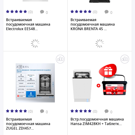
(0)
(0)
0
0
Встраиваемая
Встраиваемая
посудомоечная машина
посудомоечная машина
Electrolux EES48...
KRONA BRENTA 45 ...
(0)
(0)
0
0
Встраиваемая
Встр.посудомоечная машина
посудомоечная машина
Hansa ZIM428KH + Таблетк...
ZUGEL ZDI457...