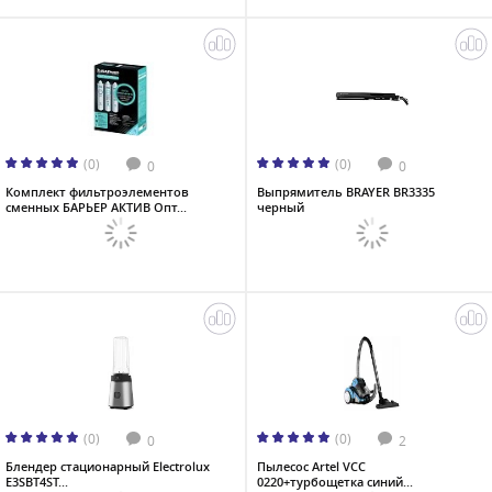
(0)
(0)
0
0
Комплект фильтроэлементов
Выпрямитель BRAYER BR3335
сменных БАРЬЕР АКТИВ Опт...
черный
(0)
(0)
0
2
Блендер стационарный Electrolux
Пылесос Artel VCC
E3SBT4ST...
0220+турбощетка синий...