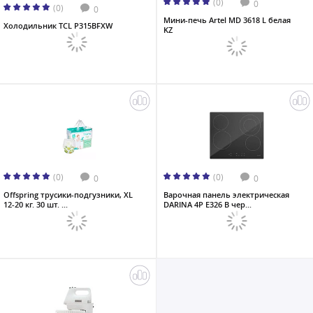
(0)
0
(0)
0
Мини-печь Artel MD 3618 L белая
Холодильник TCL P315BFXW
KZ
(0)
(0)
0
0
Offspring трусики-подгузники, XL
Варочная панель электрическая
12-20 кг. 30 шт. ...
DARINA 4P E326 B чер...