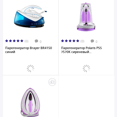
(0)
(0)
0
0
Парогенератор Brayer BR4150
Парогенератор Polaris PSS
cиний
7570K сиреневый...