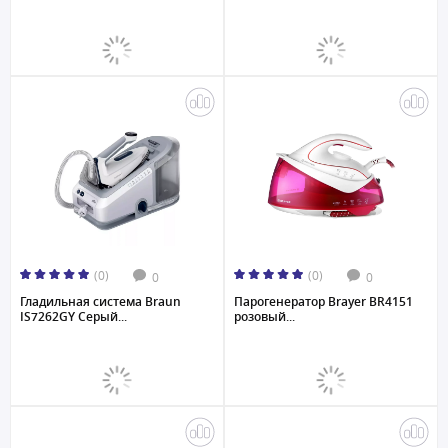
(0)
(0)
0
0
Гладильная система Braun
Парогенератор Brayer BR4151
IS7262GY Серый...
розовый...