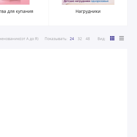
тва для купания
Нагрудники
енованию(от А до Я)
Показывать:
24
32
48
Вид: