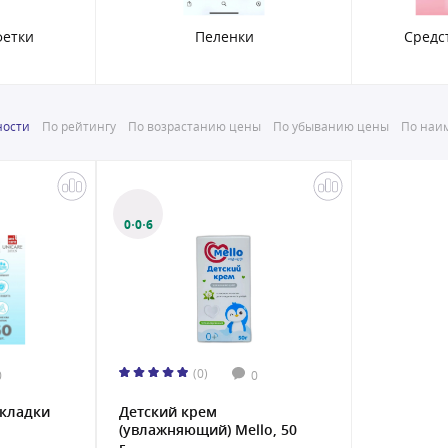
фетки
Пеленки
Средс
ности
По рейтингу
По возрастанию цены
По убыванию цены
По наим
0·0·6
(0)
0
0
кладки
Детский крем
(увлажняющий) Mello, 50
г...