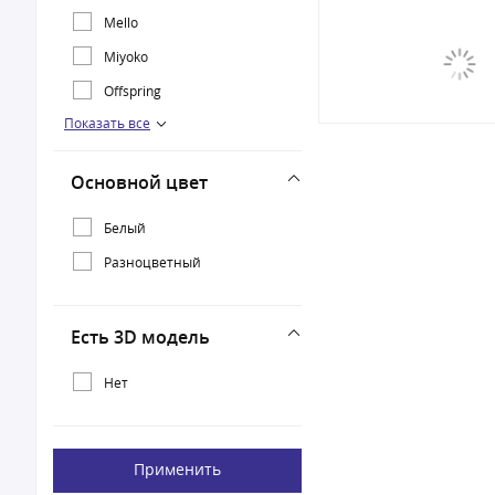
Mello
Miyoko
Offspring
Показать все
Seffy
SWAN YOYO
Основной цвет
TOMIKO
U My Crush
Белый
До Луны и Обратно
Разноцветный
Есть 3D модель
Нет
Применить