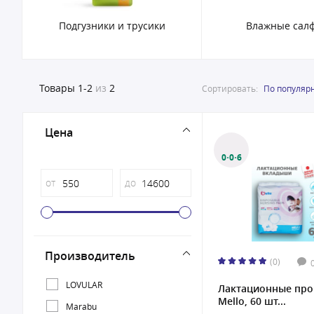
Подгузники и трусики
Влажные сал
Товары
1-2
из
2
Сортировать:
По популяр
Цена
0·0·6
от
до
Производитель
(0)
LOVULAR
Лактационные про
Mello, 60 шт...
Marabu