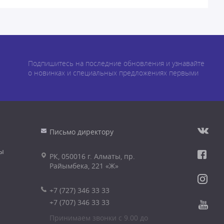
Подпишитесь на последние обновления и узнавайте
о новинках и специальных предложениях первыми
Письмо директору
ы
РК, 050016 г. Алматы, пр.
Райымбека, 221 «Ж»
+7 (727) 346 33 33
+7 (707) 346 33 33
Принимаем звонки с 9.00 до