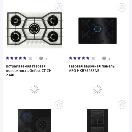
(0)
(0)
0
0
Встраиваемая газовая
Газовая варочная панель
поверхность Gefest СГ СН
AEG HKB75453NB...
2340...