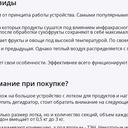
 виды
и от принципа работы устройства. Самыми популярными
 которых продукты сушатся под влиянием инфракрасного
о после обработки сухофрукты сохраняют в себе максима
ет фрукты и овощи под высокой температурой. По свое
о и предыдущая. Однако теплый воздух распределяется 
ет свои особенности. Эффективнее всего функционирую
мание при покупке?
хож на большое устройство с лотком для продуктов и на
пить дегидратор, стоит обратить внимание на следующ
лько размер лотка, но и количество секций, объем каждо
н вмещает от 0,5 кг до 3 кг.
азумевают конвекцию, а под вторым - ТЭН. Некоторые 