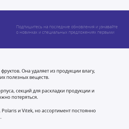
Подпишитесь на последние обновления и узнавайте
о новинках и специальных предложениях первыми
руктов. Она удаляет из продукции влагу,
 их полезных веществ.
рпуса, секций для раскладки продукции и
ожно потеряться.
olaris и Vitek, но ассортимент постоянно
.