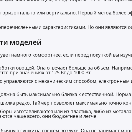
 горизонтально или вертикально. Первый метод более э
шеперечисленными характеристиками. Но они являются 
сти моделей
удет намного комфортнее, если перед покупкой вы изуч
работки овощей. Она отвечает больше за объем. Наприм
ся при значениях от 125 Вт до 1000 Вт.
что управляются с механическим способом, электронным
должна быть максимально близка к естественной. Норма 
сушилка редко. Таймер позволяет максимально точно ко
иборы изготавливаются или из пластика, либо из метал
аются чаще всего, они бюджетнее и легче.
бычную сушку на свежем воздухе. Она не занимает мног