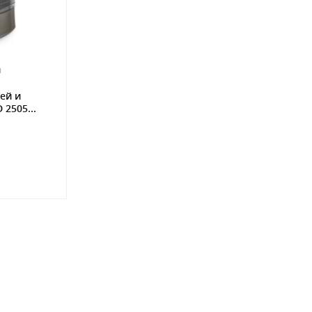
0
ей и
 2505...