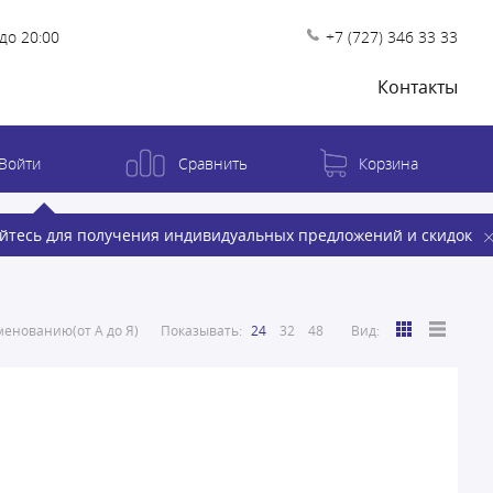
до 20:00
+7 (727) 346 33 33
Контакты
Войти
Сравнить
Корзина
йтесь для получения индивидуальных предложений и скидок
енованию(от А до Я)
Показывать:
24
32
48
Вид: