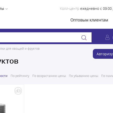
ты
Колл-центр
ежедневно с 09:00 
Оптовым клиентам
лки для овощей и фруктов
Авторизу
уктов
ности
По рейтингу
По возрастанию цены
По убыванию цены
По наим