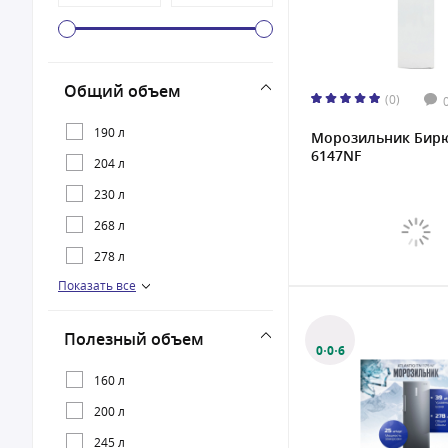
Общий объем
(0)
190 л
Морозильник Бир
6147NF
204 л
230 л
268 л
278 л
Показать все
280 л
300 л
Полезный объем
0·0·6
160 л
200 л
245 л