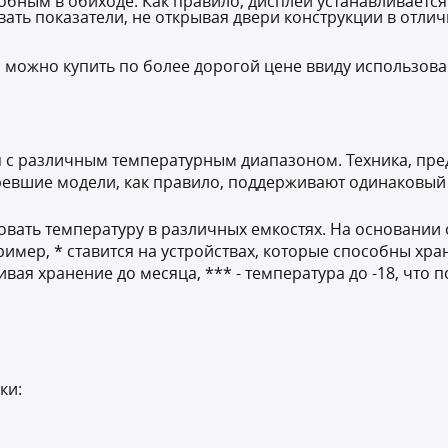
бным в обиходе. Как правило, дисплей устанавливается
ть показатели, не открывая двери конструкции в отлич
можно купить по более дорогой цене ввиду использов
 с различным температурным диапазоном. Техника, пр
аревшие модели, как правило, поддерживают одинаковый 
вать температуру в различных емкостях. На основании
пример, * ставится на устройствах, которые способны хра
ая хранение до месяца, *** - температура до -18, что п
ки: