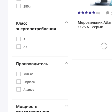
280 л
(0)
Морозильник Atlan
Класс
1175 NF серый...
энергопотребления
A
A+
Производитель
Indesit
Бирюса
Atlantiq
Мощность