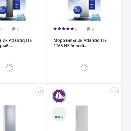
(0)
(0)
0
0
ик Atlantiq ITS
Морозильник Atlantiq ITS
рый...
1165 NF белый...
0·0·6