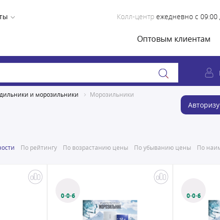
ты
Колл-центр
ежедневно с 09:00 
Оптовым клиентам
дильники и морозильники
Морозильники
Авторизу
ности
По рейтингу
По возрастанию цены
По убыванию цены
По наим
0·0·6
0·0·6