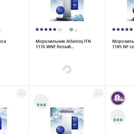
(0)
0
0
юса
Морозильник Atlantiq ITN
Морозильн
1176 WNF белый...
1185 NF се
0·0·6
0·0·6