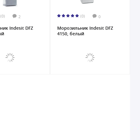
(0)
(0)
2
0
ик Indesit DFZ
Морозильник Indesit DFZ
ый
4150, белый