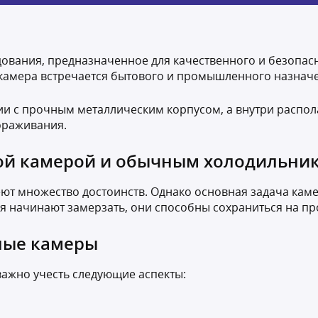
дования, предназначенное для качественного и безопас
 камера встречается бытового и промышленного назнач
и с прочным металлическим корпусом, а внутри распол
ораживания.
ой камерой и обычным холодильни
ют множество достоинств. Однако основная задача кам
ия начинают замерзать, они способны сохраниться на п
ные камеры
важно учесть следующие аспекты: