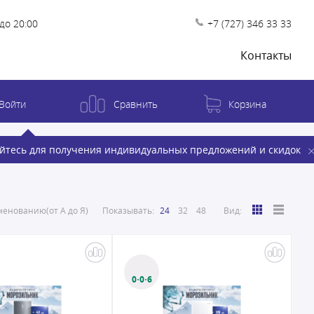
до 20:00
+7 (727) 346 33 33
Контакты
Войти
Сравнить
Корзина
йтесь для получения индивидуальных предложений и скидок
енованию(от А до Я)
Показывать:
24
32
48
Вид:
0·0·6