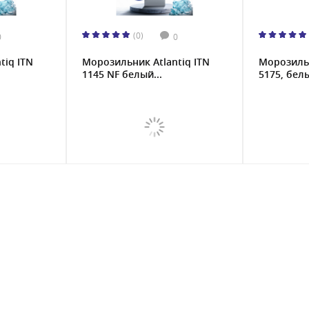
(0)
0
0
tiq ITN
Морозильник Atlantiq ITN
Морозильн
1145 NF белый...
5175, бел