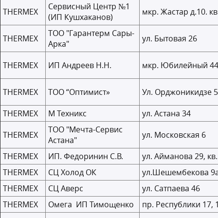
Сервисный Центр №1
THERMEX
мкр. Жастар д.10. кв
(ИП Кушхаканов)
ТОО "Гарантерм Сары-
THERMEX
ул. Бытовая 26
Арка"
THERMEX
ИП Андреев Н.Н.
мкр. Юбилейный 44
THERMEX
ТОО “Оптимист»
Ул. Орджоникидзе 5
THERMEX
М Техникс
ул. Астана 34
ТОО "Мечта-Сервис
THERMEX
ул. Московская 6
Астана"
THERMEX
ИП. Федоринин С.В.
ул. Айманова 29, кв
THERMEX
СЦ Холод ОК
ул.Шешембекова 9
THERMEX
СЦ Аверс
ул. Сатпаева 46
THERMEX
Омега ИП Тимощенко
пр. Республики 17, 