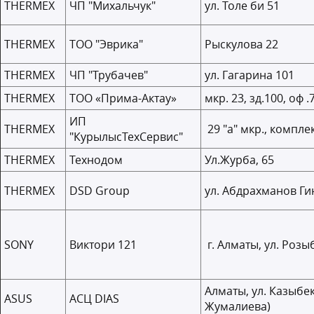
THERMEX
ЧП "Михальчук"
ул. Толе би 51
THERMEX
ТОО "Эврика"
Рыскулова 22
THERMEX
ЧП "Трубачев"
ул. Гагарина 101
THERMEX
ТОО «Прима-Актау»
мкр. 23, зд.100, оф .
ИП
THERMEX
29 "а" мкр., компле
"КурылысТехСервис"
THERMEX
Технодом
Ул.Журба, 65
THERMEX
DSD Group
ул. Абдрахманов Ги
SONY
Виктори 121
г. Алматы, ул. Розы
Алматы, ул. Казыбек 
ASUS
АСЦ DIAS
Жумалиева)