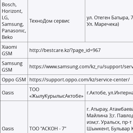
Bosch,
Horizont,
LG,
ул. Отеген Батыра, 7
ТехноДом сервис
Samsung,
Ул. Маречека)
Panasonic,
Beko
Xiaomi
http://bestcare.kz/?page_id=967
GSM
Samsung
https://www.samsung.com/kz_ru/support/serv
GSM
Орро GSM
https://support.oppo.com/kz/service-center/
ТОО
Oasis
г.Актобе, ул.Интерн
«ЖылуКурылысАктобе»
г. Атырау, Атамбаева
Майлина 3;г. Павлод
изм;г. Уральск, пр-т
Oasis
ТОО "АСКОН - 7"
Шымкент, Бульвар К