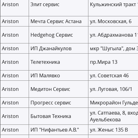
Ariston
Элит сервис
Кульжинский тракт 
Ariston
Мечта Сервис Астана
ул. Московская, 6
Ariston
Hedgehog Сервис
ул. Абдрахманова 1
Ariston
ИП Джанайкулов
мкр "Шугыла", дом 3
Ariston
Телетехника
пр.Мира 13
Ariston
ИП Малявко
ул. Советская 46
Ariston
Медитон Сервис
ул. Луговая, 106/1
Ariston
Прогресс сервис
Микрорайон Гульдер
ул. Сатпаева, 8, вх
Ariston
Бытовая Техника
Ауельбекова
Ariston
ИП "Нифантьев А.В."
ул. Женыс 135 В