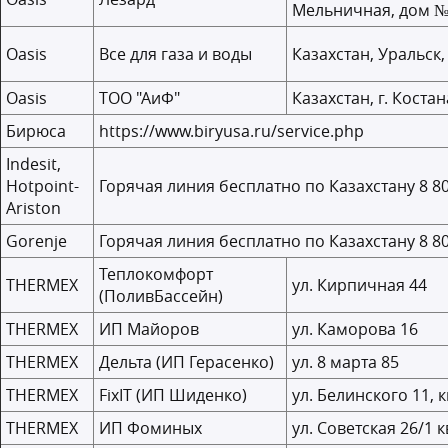
Мельничная, дом № 
Oasis
Все для газа и воды
Казахстан, Уральск,
Oasis
ТОО "АиФ"
Казахстан, г. Костан
Бирюса
https://www.biryusa.ru/service.php
Indesit,
Hotpoint-
Горячая линия бесплатно по Казахстану 8 80
Ariston
Gorenje
Горячая линия бесплатно по Казахстану 8 80
Теплокомфорт
THERMEX
ул. Кирпичная 44
(ПоливБассейн)
THERMEX
ИП Майоров
ул. Каморова 16
THERMEX
Дельта (ИП Герасенко)
ул. 8 марта 85
THERMEX
FixIT (ИП Шиденко)
ул. Белинского 11, к
THERMEX
ИП Фоминых
ул. Советская 26/1 к