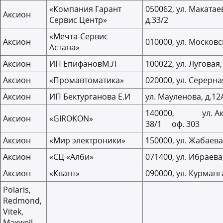
«Компания Гарант
050062, ул. Макатае
Аксион
Сервис Центр»
д.33/2
«Мечта-Сервис
Аксион
010000, ул. Московск
Астана»
Аксион
ИП ЕпифановМ.Л
100022, ул. Луговая,
Аксион
«Промавтоматика»
020000, ул. Серерная
Аксион
ИП Бектурганова Е.И
ул. Мауленова, д.12
140000, ул. Ака
Аксион
«GIROKON»
38/1 оф. 303
Аксион
«Мир электроники»
150000, ул. Жабаева
Аксион
«СЦ «Алби»
071400, ул. Ибраева
Аксион
«Квант»
090000, ул. Курманг
Polaris,
Redmond,
Vitek,
Maxwell,