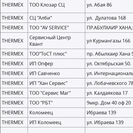
THERMEX
ТОО Клозар СЦ
ул. Абая 86
THERMEX
СЦ "Алби"
ул. Дулатова 168
THERMEX
ТОО "AV SERVICE"
ПР.АБУЛХАИР ХАНА
Сервисный Центр
THERMEX
ул Курмангазы 166
Квант
THERMEX
ТОО"ТоСТ плюс"
пр. Абылхаир Хана 
THERMEX
ИП Опфер
ул. Октябрьская 50.
THERMEX
ИП Савченко
ул. Интернационал
THERMEX
ИП "Хан Сервис"
ул. Лобачевского 7
THERMEX
ТОО "Сервис Маг"
ул. Калдаякова 17
THERMEX
ТОО "РБТ"
9мкр. Дом 40 оф 20
THERMEX
Коломеец
Ибраева 139
THERMEX
ИП Коломеец
ул. Ибраева 139