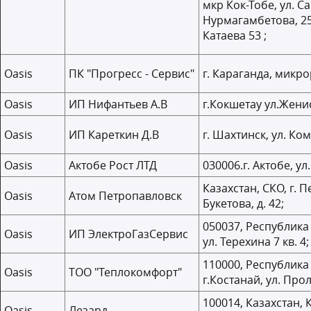
мкр Кок-Тобе, ул. С
Нурмагамбетова, 25
Катаева 53 ;
Oasis
ПК "Прогресс - Сервис"
г. Караганда, микро
Oasis
ИП Нифантьев А.В
г.Кокшетау ул.Женис
Oasis
ИП Кареткин Д.В
г. Шахтинск, ул. Ко
Oasis
Актобе Рост ЛТД
030006.г. Актобе, ул
Казахстан, СКО, г. П
Oasis
Атом Петропавловск
Букетова, д. 42;
050037, Республика 
Oasis
ИП ЭлектроГазСервис
ул. Терехина 7 кв. 4;
110000, Республика
Oasis
ТОО "Теплокомфорт"
г.Костанай, ул. Прол
100014, Казахстан, 
Oasis
Лезард