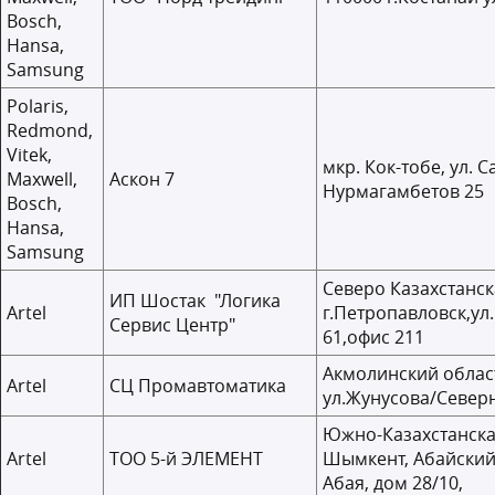
Bosch,
Hansa,
Samsung
Polaris,
Redmond,
Vitek,
мкр. Кок-тобе, ул. С
Maxwell,
Аскон 7
Нурмагамбетов 25
Bosch,
Hansa,
Samsung
Северо Казахстанск
ИП Шостак "Логика
Artel
г.Петропавловск,у
Сервис Центр"
61,офис 211
Акмолинский област
Artel
СЦ Промавтоматика
ул.Жунусова/Север
Южно-Казахстанская
Artel
ТОО 5-й ЭЛЕМЕНТ
Шымкент, Абайский
Абая, дом 28/10,