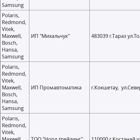
Samsung
Polaris,
Redmond,
Vitek,
Maxwell,
ИП "Михальчук"
483039 г.Тараз ул.То
Bosch,
Hansa,
Samsung
Polaris,
Redmond,
Vitek,
Maxwell,
ИП Промавтоматика
г.Кокшетау, ул.Севе
Bosch,
Hansa,
Samsung
Polaris,
Redmond,
Vitek,
Maxwell,
ТОО "Норд трейдинг"
110000 г.Костанай у