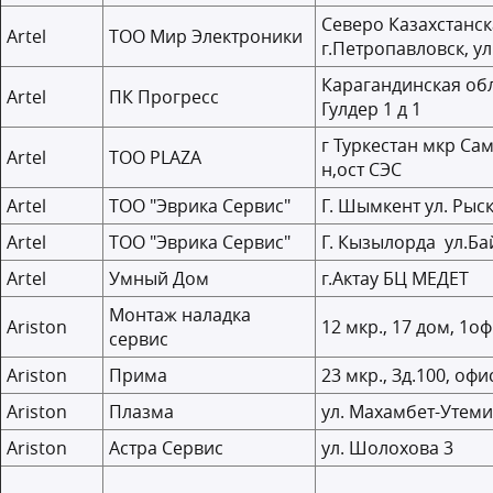
Северо Казахстанск
Artel
ТОО Мир Электроники
г.Петропавловск, ул
Карагандинская обл
Artel
ПК Прогресс
Гулдер 1 д 1
г Туркестан мкр Са
Artel
ТОО PLAZA
н,ост СЭС
Artel
ТОО "Эврика Сервис"
Г. Шымкент ул. Рыс
Artel
ТОО "Эврика Сервис"
Г. Кызылорда ул.Ба
Artel
Умный Дом
г.Актау БЦ МЕДЕТ
Монтаж наладка
Ariston
12 мкр., 17 дом, 1о
сервис
Ariston
Прима
23 мкр., Зд.100, офи
Ariston
Плазма
ул. Махамбет-Утеми
Ariston
Астра Сервис
ул. Шолохова 3