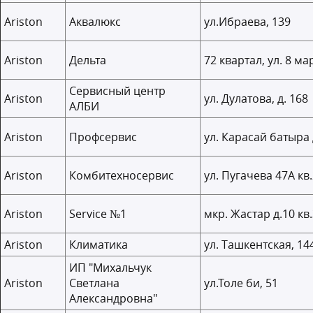
Ariston
Аквалюкс
ул.Ибраева, 139
Ariston
Дельта
72 квартал, ул. 8 мар
Сервисный центр
Ariston
ул. Дулатова, д. 168
АЛБИ
Ariston
Профсервис
ул. Карасай батыра 
Ariston
Комбитехносервис
ул. Пугачева 47А кв
Ariston
Service №1
мкр. Жастар д.10 кв
Ariston
Климатика
ул. Ташкентская, 14
ИП "Михальчук
Ariston
Светлана
ул.Толе би, 51
Александровна"