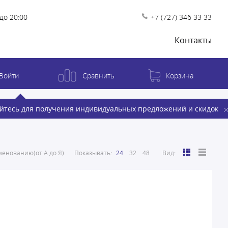
до 20:00
+7 (727) 346 33 33
Контакты
Войти
Сравнить
Корзина
йтесь для получения индивидуальных предложений и скидок
енованию(от А до Я)
Показывать:
24
32
48
Вид: