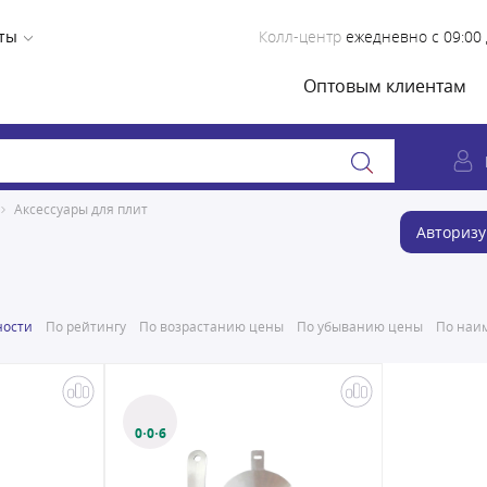
ты
Колл-центр
ежедневно с 09:00 
Оптовым клиентам
Аксессуары для плит
Авторизу
ности
По рейтингу
По возрастанию цены
По убыванию цены
По наим
0·0·6