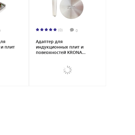
(0)
0
0
для
Адаптер для
 и плит
индукционных плит и
поверхностей KRONA...