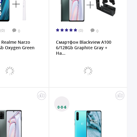
(0)
(0)
0
0
 Realme Narzo
Смартфон Blackview A100
Gb Oxygen Green
6/128Gb Graphite Gray +
На...
0·0·6