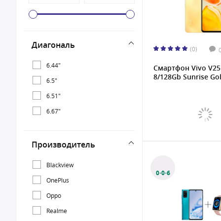
Диагональ
(0)
6.44"
Смартфон Vivo V25
8/128Gb Sunrise Go
6.5"
6.51"
6.67"
Производитель
Blackview
0·0·6
OnePlus
Oppo
Realme