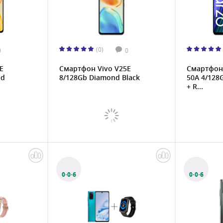
(0)
0
0
E
Смартфон Vivo V25E
Смартфон
ld
8/128Gb Diamond Black
50A 4/128
+ R...
0·0·6
0·0·6