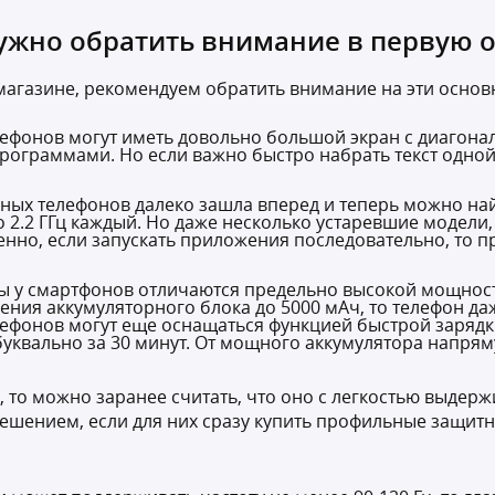
ужно обратить внимание в первую 
магазине, рекомендуем обратить внимание на эти осно
фонов могут иметь довольно большой экран с диагонал
ограммами. Но если важно быстро набрать текст одной
ных телефонов далеко зашла вперед и теперь можно на
2.2 ГГц каждый. Но даже несколько устаревшие модели, 
енно, если запускать приложения последовательно, то 
оры у смартфонов отличаются предельно высокой мощнос
ения аккумуляторного блока до 5000 мАч, то телефон да
ефонов могут еще оснащаться функцией быстрой зарядки 
уквально за 30 минут. От мощного аккумулятора напрям
ss, то можно заранее считать, что оно с легкостью выде
ешением, если для них сразу купить профильные защит