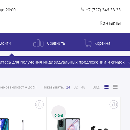
до 20:00
+7 (727) 346 33 33
Контакты
Войти
Сравнить
Корзина
йтесь для получения индивидуальных предложений и скидок
енованию(от А до Я)
Показывать:
24
32
48
Вид:
0·0·6