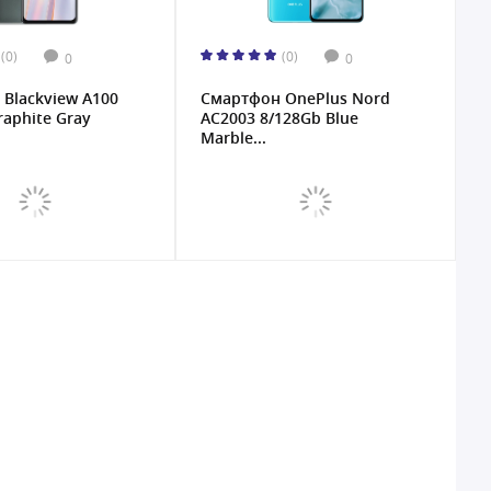
(0)
(0)
0
0
Blackview A100
Смартфон OnePlus Nord
raphite Gray
AC2003 8/128Gb Blue
Marble...