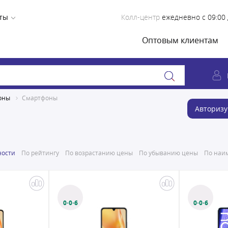
ты
Колл-центр
ежедневно с 09:00 
Оптовым клиентам
оны
Смартфоны
Авторизу
ности
По рейтингу
По возрастанию цены
По убыванию цены
По наим
0·0·6
0·0·6