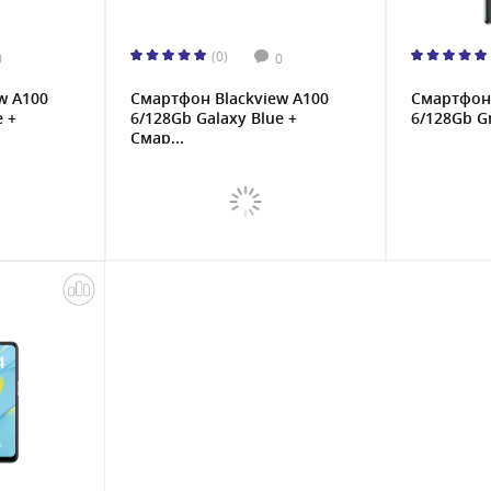
(0)
0
0
w A100
Смартфон Blackview A100
Смартфон 
e +
6/128Gb Galaxy Blue +
6/128Gb G
Смар...