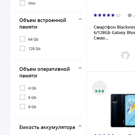
Vivo
(0)
Объем встроенной
памяти
Смартфон Blackvie
6/128Gb Galaxy Blu
Смар...
64 Gb
128 Gb
Объем оперативной
памяти
4 Gb
0·0·6
6 Gb
8 Gb
Емкость аккумулятора