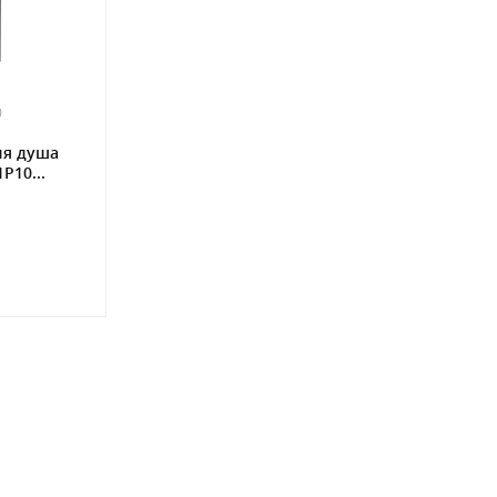
0
ля душа
Р10...