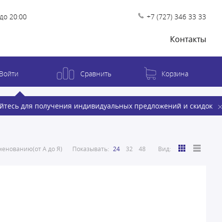
до 20:00
+7 (727) 346 33 33
Контакты
Войти
Сравнить
Корзина
йтесь для получения индивидуальных предложений и скидок
енованию(от А до Я)
Показывать:
24
32
48
Вид: