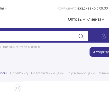
ты
Колл-центр
ежедневно с 09:00 
Оптовым клиентам
Водоочистители бытовые
Авторизу
ности
По рейтингу
По возрастанию цены
По убыванию цены
По наим