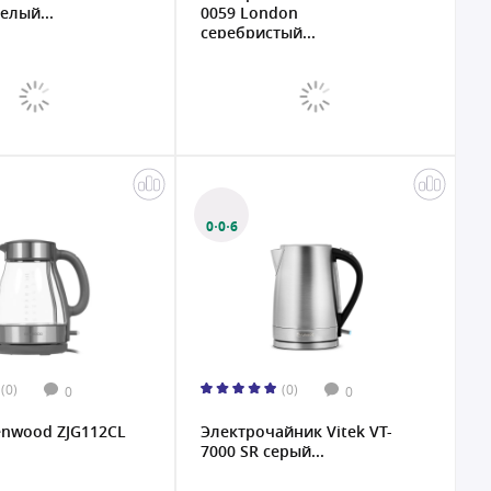
елый...
0059 London
серебристый...
0·0·6
(0)
(0)
0
0
enwood ZJG112CL
Электрочайник Vitek VT-
7000 SR серый...