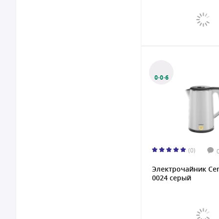
0·0·6
(0)
Электрочайник Cen
0024 серый