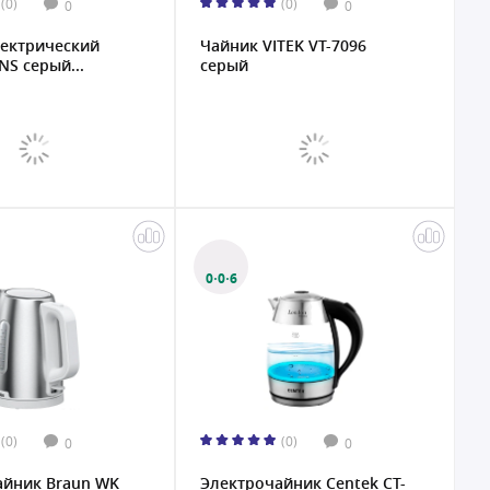
(0)
(0)
0
0
лектрический
Чайник VITEK VT-7096
NS серый...
серый
0·0·6
(0)
(0)
0
0
айник Braun WK
Электрочайник Centek CT-