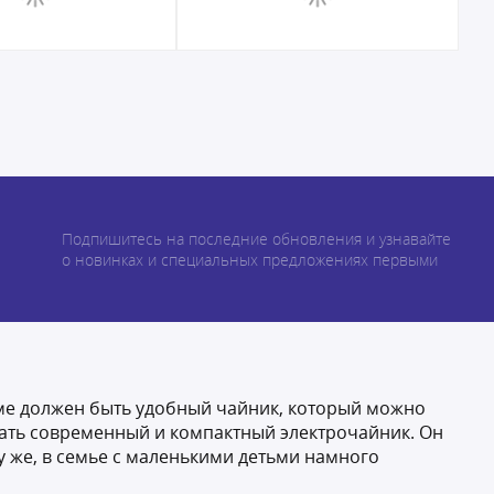
Подпишитесь на последние обновления и узнавайте
о новинках и специальных предложениях первыми
оме должен быть удобный чайник, который можно
рать современный и компактный электрочайник. Он
му же, в семье с маленькими детьми намного