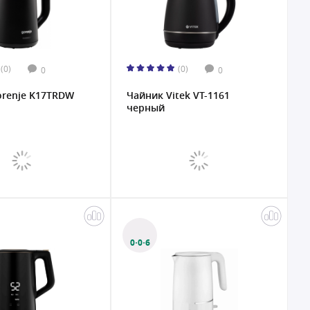
(0)
(0)
0
0
orenje K17TRDW
Чайник Vitek VT-1161
черный
0·0·6