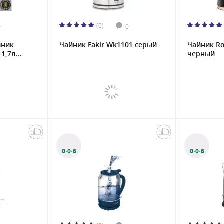
(0)
0
0
йник
Чайник Fakir Wk1101 серый
Чайник Ro
1,7л...
черный
0·0·6
0·0·6