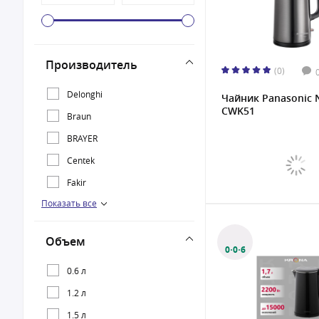
Производитель
(0)
Delonghi
Чайник Panasonic 
CWK51
Braun
BRAYER
Centek
Fakir
Показать все
Galaxy
Gorenje
Объем
Kenwood
0·0·6
Kitfort
0.6 л
KRONA
1.2 л
Oasis
1.5 л