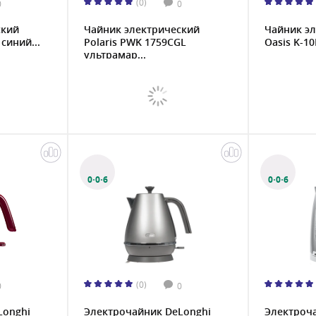
(0)
0
0
ский
Чайник электрический
Чайник э
синий...
Polaris PWK 1759CGL
Oasis K-10
ультрамар...
0·0·6
0·0·6
(0)
0
0
Longhi
Электрочайник DeLonghi
Электроч