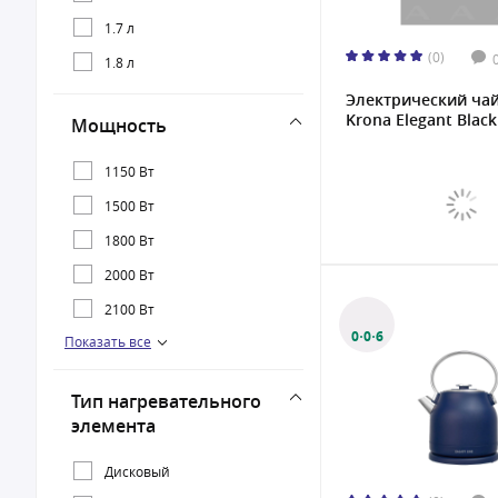
Panasonic
1.7 л
(0)
Polaris
1.8 л
Rondell
Электрический ча
Krona Elegant Black 
Мощность
Vitek
1150 Вт
1500 Вт
1800 Вт
2000 Вт
2100 Вт
0·0·6
Показать все
2150 Вт
2200 Вт
Тип нагревательного
элемента
Дисковый