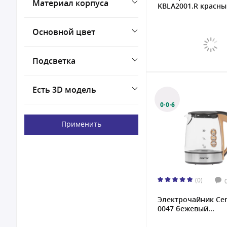
Материал корпуса
KBLA2001.R красный
Основной цвет
Подсветка
Есть 3D модель
0·0·6
Применить
(0)
Электрочайник Cen
0047 бежевый...