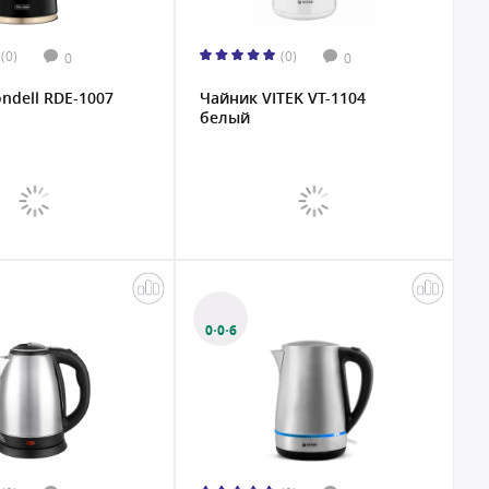
(0)
(0)
0
0
ndell RDE-1007
Чайник VITEK VT-1104
белый
0·0·6