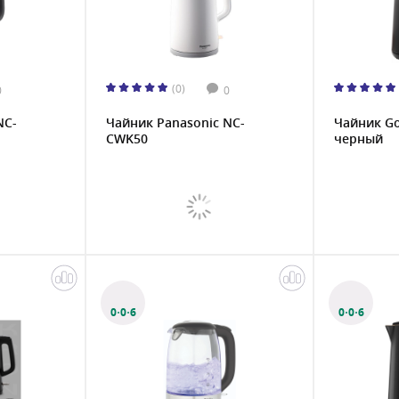
(0)
0
0
NC-
Чайник Panasonic NC-
Чайник G
CWK50
черный
0·0·6
0·0·6