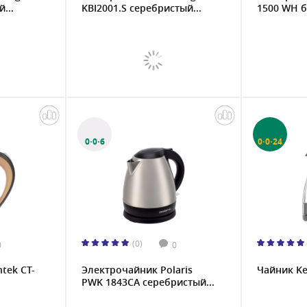
...
KBI2001.S серебристый...
1500 WH б
0·0·6
0·0·24
(0)
0
0
tek CT-
Электрочайник Polaris
Чайник K
PWK 1843CA серебристый...