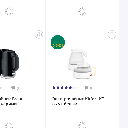
0·0·24
(0)
(0)
0
0
айник Braun
Электрочайник Kitfort KT-
черный...
667-1 белый...