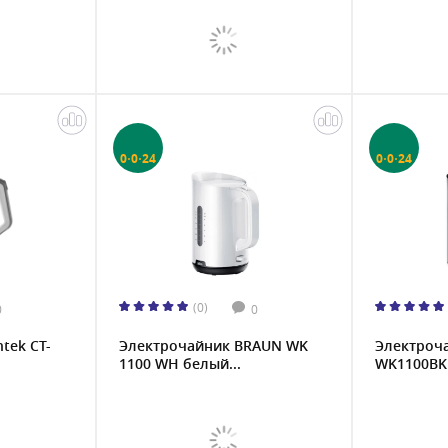
0·0·24
0·0·24
(0)
0
0
tek CT-
Электрочайник BRAUN WK
Электроч
1100 WH белый...
WK1100BK 