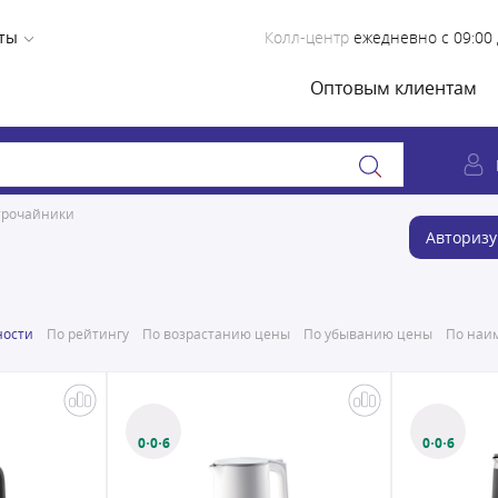
ты
Колл-центр
ежедневно с 09:00 
Оптовым клиентам
трочайники
Авторизу
ности
По рейтингу
По возрастанию цены
По убыванию цены
По наим
0·0·6
0·0·6