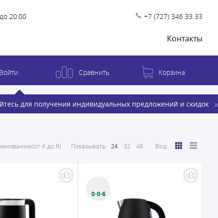
до 20:00
+7 (727) 346 33 33
Контакты
Войти
Сравнить
Корзина
йтесь для получения индивидуальных предложений и скидок
енованию(от А до Я)
Показывать:
24
32
48
Вид:
0·0·6