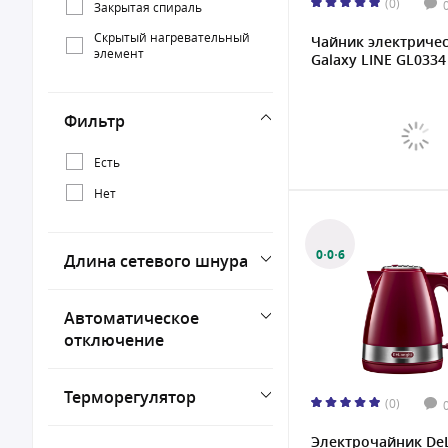
(0)
Закрытая спираль
Скрытый нагревательный
Чайник электриче
элемент
Galaxy LINE GL0334 
Фильтр
Есть
Нет
0·0·6
Длина сетевого шнура
Автоматическое
отключение
Терморегулятор
(0)
Электрочайник De