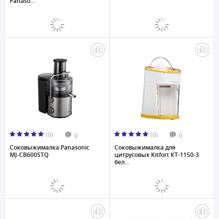
Panaso...
(0)
(0)
0
0
Соковыжималка Panasonic
Соковыжималка для
MJ-CB600STQ
цитрусовых Kitfort КТ-1150-3
бел...