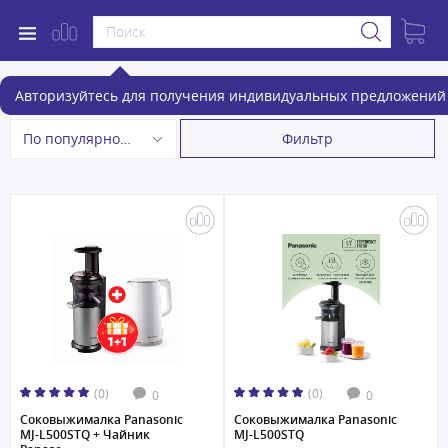
Соковыжималки
Авторизуйтесь для получения индивидуальных предложений 
Фильтр
По популярности
(0)
(0)
0
0
Соковыжималка Panasonic
Соковыжималка Panasonic
MJ-L500STQ + Чайник
MJ-L500STQ