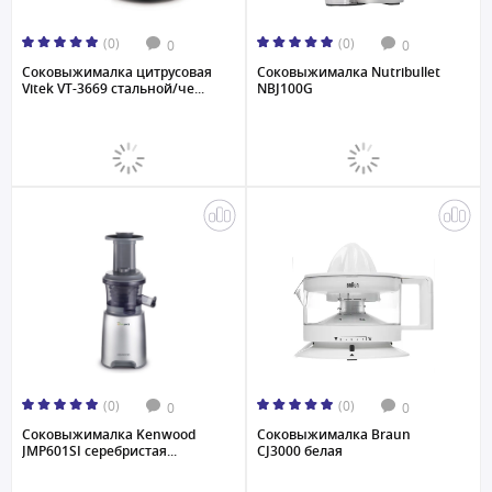
(0)
(0)
0
0
Соковыжималка цитрусовая
Соковыжималка Nutribullet
Vitek VT-3669 стальной/че...
NBJ100G
(0)
(0)
0
0
Соковыжималкa Kenwood
Соковыжималкa Braun
JMP601SI серебристая...
CJ3000 белая