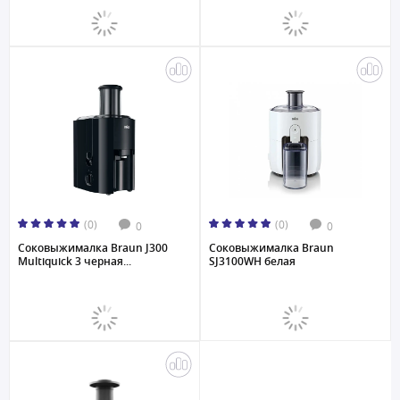
(0)
(0)
0
0
Соковыжималкa Braun J300
Соковыжималкa Braun
Multiquick 3 черная...
SJ3100WH белая