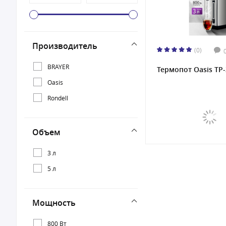
Производитель
(0)
BRAYER
Термопот Oasis TP
Oasis
Rondell
Объем
3 л
5 л
Мощность
800 Вт