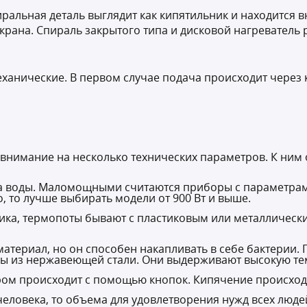
иральная деталь выглядит как кипятильник и находится 
 крана. Спираль закрытого типа и дисковой нагреватель 
ханические. В первом случае подача происходит через к
внимание на несколько технических параметров. К ним 
а воды. Маломощными считаются приборы с параметрами
, то лучше выбирать модели от 900 Вт и выше.
ника, термопоты бывают с пластиковым или металлическ
 материал, но он способен накапливать в себе бактерии
бы из нержавеющей стали. Они выдерживают высокую тем
ом происходит с помощью кнопок. Кипячение происход
человека, то объема для удовлетворения нужд всех люде