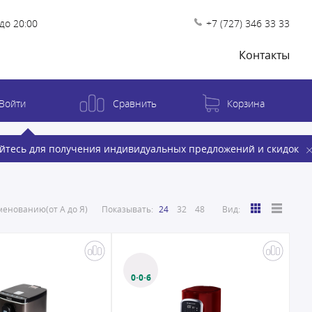
до 20:00
+7 (727) 346 33 33
Контакты
Войти
Сравнить
Корзина
йтесь для получения индивидуальных предложений и скидок
енованию(от А до Я)
Показывать:
24
32
48
Вид:
0·0·6