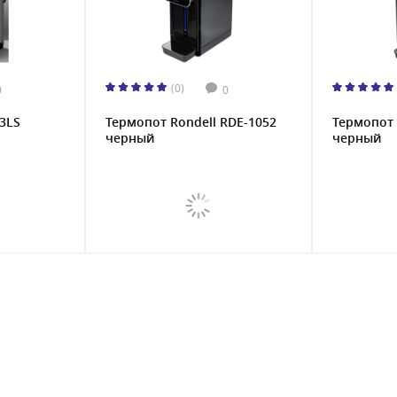
(0)
0
0
-3LS
Термопот Rondell RDE-1052
Термопот 
черный
черный