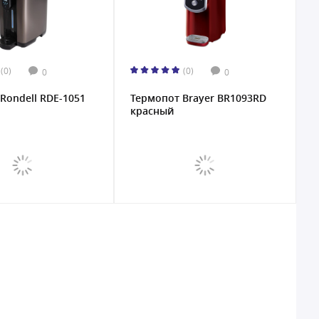
(0)
(0)
0
0
Rondell RDE-1051
Термопот Brayer BR1093RD
красный