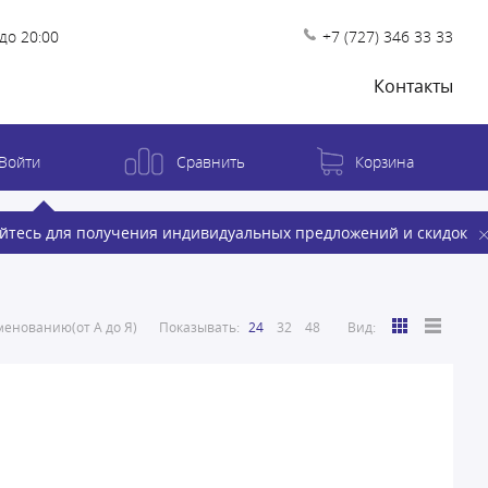
до 20:00
+7 (727) 346 33 33
Контакты
Войти
Сравнить
Корзина
йтесь для получения индивидуальных предложений и скидок
енованию(от А до Я)
Показывать:
24
32
48
Вид: