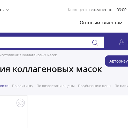
ты
Колл-центр
ежедневно с 09:00 
Оптовым клиентам
иготовления коллагеновых масок
Авторизу
ия коллагеновых масок
ности
По рейтингу
По возрастанию цены
По убыванию цены
По наим