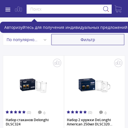
Стеклянная посуда
Авторизуйтесь для получения индивидуальных предложений 
Фильтр
По популярности
(0)
(0)
0
0
Набор стаканов Delonghi
Набор 2 кружки DeLonghi
DLSC324
American 250мл DLSC320...