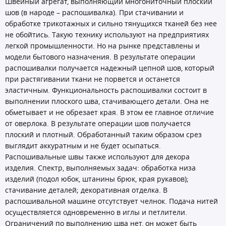
Швейный агрегат, выполняющий многониточный плоский
шов (в народе – распошивалка). При стачивании и
обработке трикотажных и сильно тянущихся тканей без нее
не обойтись. Такую технику используют на предприятиях
легкой промышленности. Но на рынке представлены и
модели бытового назначения. В результате операции
распошивалки получается надежный цепной шов, который
при растягивании ткани не порвется и останется
эластичным. Функциональность распошивалки состоит в
выполнении плоского шва, стачивающего детали. Она не
обметывает и не обрезает края. В этом ее главное отличие
от оверлока. В результате операции шов получается
плоский и плотный. Обработанный таким образом срез
выглядит аккуратным и не будет осыпаться.
Распошивальные швы также используют для декора
изделия. Спектр, выполняемых задач: обработка низа
изделий (подол юбок, штанины брюк, края рукавов);
стачивание деталей; декоративная отделка. В
распошивальной машине отсутствует челнок. Подача нитей
осуществляется одновременно в иглы и петлители.
Ограничений по выполнению шва нет, он может быть