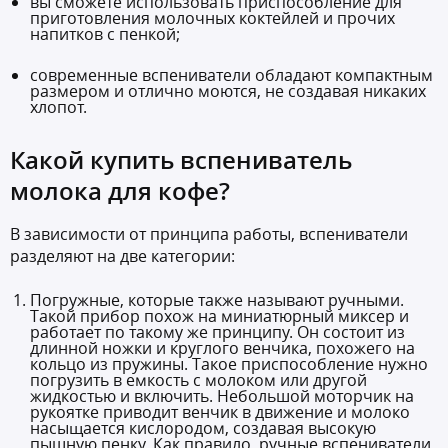
вы сможете использовать приспособление для
приготовления молочных коктейлей и прочих
напитков с пенкой;
современные вспениватели обладают компактным
размером и отлично моются, не создавая никаких
хлопот.
Какой купить вспениватель
молока для кофе?
В зависимости от принципа работы, вспениватели
разделяют на две категории:
Погружные, которые также называют ручными.
Такой прибор похож на миниатюрный миксер и
работает по такому же принципу. Он состоит из
длинной ножки и круглого венчика, похожего на
кольцо из пружины. Такое приспособление нужно
погрузить в емкость с молоком или другой
жидкостью и включить. Небольшой моторчик на
рукоятке приводит венчик в движение и молоко
насыщается кислородом, создавая высокую
пышную пенку. Как правило, ручные вспениватели