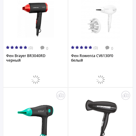
(0)
(0)
0
0
Фен Brayer BR3040RD
Фен Rowenta CV6130F0
черный
белый