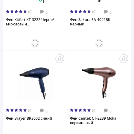
(0)
(0)
0
0
Фен Kitfort КТ-3222 Черно/
Фен Sakura SA-4042BK
бирюзовый...
черный
(0)
(0)
0
0
Фен Brayer BR3002 синий
Фен Centek CT-2239 Moka
коричневый