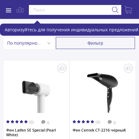
Фены и фен-щетки
Авторизуйтесь для получения индивидуальных предложений 
Фильтр
По популярности
(0)
(0)
0
0
Фен Laifen SE Special (Pearl
Фен Centek CT-2216 черный
White)