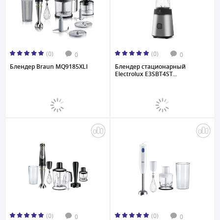
(0)
(0)
0
0
Блендер Braun MQ9185XLI
Блендер стационарный
Electrolux E3SBT4ST...
(0)
(0)
0
0