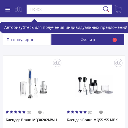
Блендеры Braun
Авторизуйтесь для получения индивидуальных предложений 
Фильтр
По популярности
1
(0)
(0)
0
0
Блендер Braun MQ30202MWH
Блендер Braun MQ55755 MBK