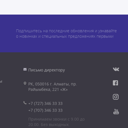
Подпишитесь на последние обновления и узнавайте
о новинках и специальных предложениях первыми
Письмо директору
ы
РК, 050016 г. Алматы, пр.
Райымбека, 221 «Ж»
+7 (727) 346 33 33
+7 (707) 346 33 33
Принимаем звонки с 9.00 до
20.00. Без выходных.