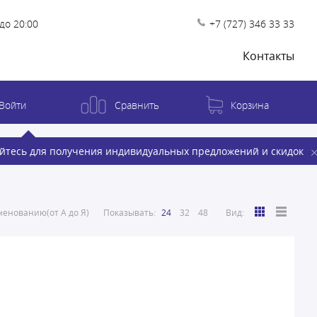
до 20:00
+7 (727) 346 33 33
Контакты
Войти
Сравнить
Корзина
йтесь для получения индивидуальных предложений и скидок
енованию(от А до Я)
Показывать:
24
32
48
Вид: