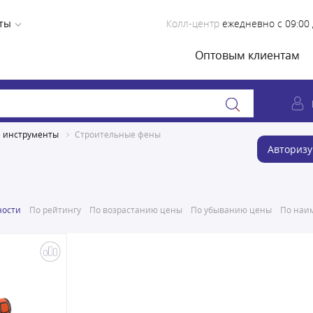
ты
Колл-центр
ежедневно с 09:00 
Оптовым клиентам
е инструменты
Строительные фены
Авторизу
ности
По рейтингу
По возрастанию цены
По убыванию цены
По наим