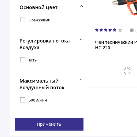
Основной цвет
Оранжевый
(0)
Регулировка потока
Фен технический P
воздуха
HG 220
есть
Максимальный
воздушный поток
500 л/мин
Применить