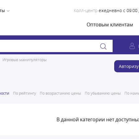
ты
Колл-центр
ежедневно с 09:00 
Оптовым клиентам
Игровые манипуляторы
Авторизу
ности
По рейтингу
По возрастанию цены
По убыванию цены
По наим
В данной категории нет доступны