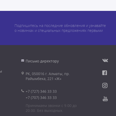
Подпишитесь на последние обновления и узнавайте
о новинках и специальных предложениях первыми
Письмо директору
ы
РК, 050016 г. Алматы, пр.
Райымбека, 221 «Ж»
+7 (727) 346 33 33
+7 (707) 346 33 33
Принимаем звонки с 9.00 до
20.00. Без выходных.