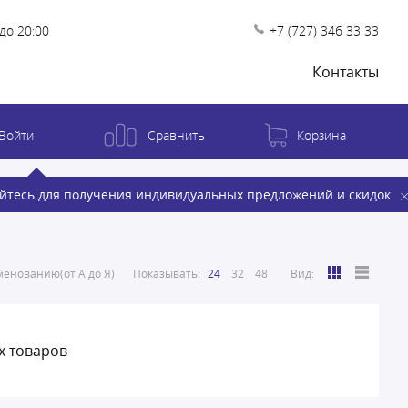
до 20:00
+7 (727) 346 33 33
Контакты
Войти
Сравнить
Корзина
йтесь для получения индивидуальных предложений и скидок
енованию(от А до Я)
Показывать:
24
32
48
Вид:
х товаров