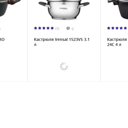
(0)
0
0
PRO
Кастрюля Vensal 1523VS 3.1
Кастрюля 
л
24C 4 л