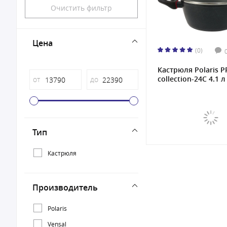
Очистить фильтр
Цена
(0)
Кастрюля Polaris 
collection-24C 4.1 л
от
до
Тип
Кастрюля
Производитель
Polaris
Vensal