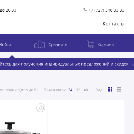
до 20:00
+7 (727) 346 33 33
Контакты
Войти
Сравнить
Корзина
йтесь для получения индивидуальных предложений и скидок
енованию(от А до Я)
Показывать:
24
32
48
Вид: