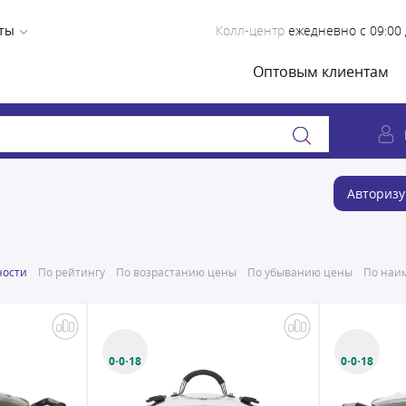
ты
Колл-центр
ежедневно с 09:00 
Оптовым клиентам
Авторизу
ности
По рейтингу
По возрастанию цены
По убыванию цены
По наим
0·0·18
0·0·18