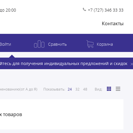
до 20:00
+7 (727) 346 33 33
Контакты
Войти
Сравнить
Корзина
йтесь для получения индивидуальных предложений и скидок
енованию(от А до Я)
Показывать:
24
32
48
Вид:
х товаров