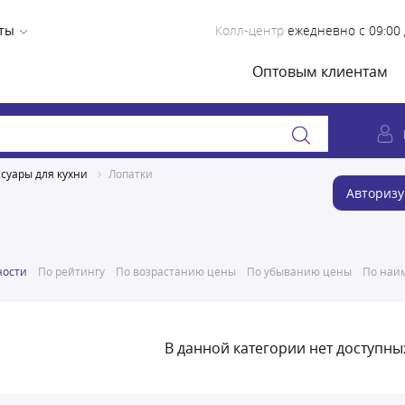
ты
Колл-центр
ежедневно с 09:00 
Оптовым клиентам
ссуары для кухни
Лопатки
Авторизу
ности
По рейтингу
По возрастанию цены
По убыванию цены
По наим
В данной категории нет доступны