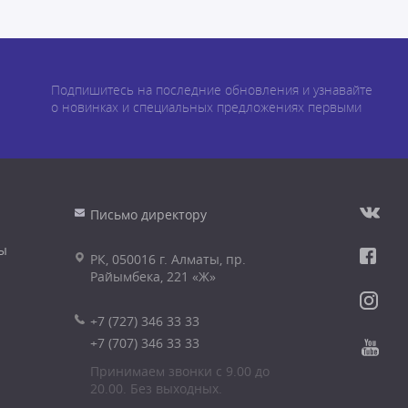
Подпишитесь на последние обновления и узнавайте
о новинках и специальных предложениях первыми
Письмо директору
ы
РК, 050016 г. Алматы, пр.
Райымбека, 221 «Ж»
+7 (727) 346 33 33
+7 (707) 346 33 33
Принимаем звонки с 9.00 до
20.00. Без выходных.