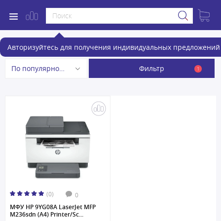
МФУ
Авторизуйтесь для получения индивидуальных предложений 
Фильтр
По популярности
1
(0)
0
МФУ HP 9YG08A LaserJet MFP
M236sdn (A4) Printer/Sc...