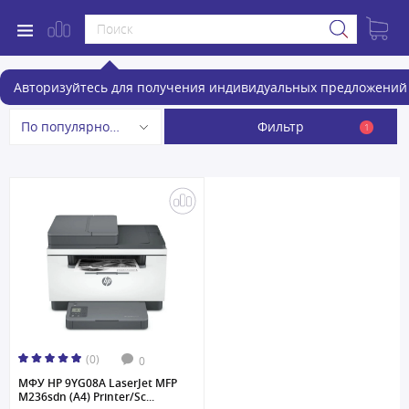
МФУ
Авторизуйтесь для получения индивидуальных предложений 
Фильтр
По популярности
1
(0)
0
МФУ HP 9YG08A LaserJet MFP
M236sdn (A4) Printer/Sc...