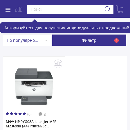
МФУ
Авторизуйтесь для получения индивидуальных предложений 
Фильтр
По популярности
1
(0)
0
МФУ HP 9YG08A LaserJet MFP
M236sdn (A4) Printer/Sc...