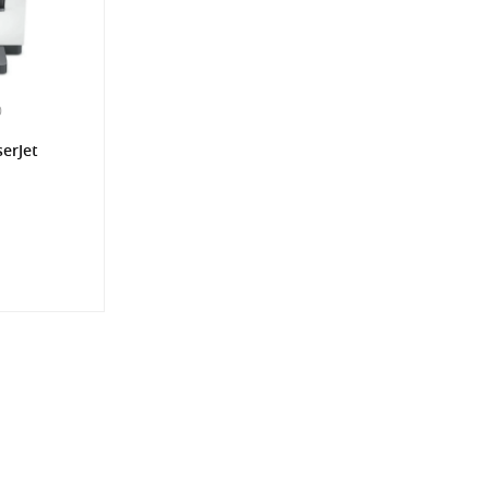
0
erJet