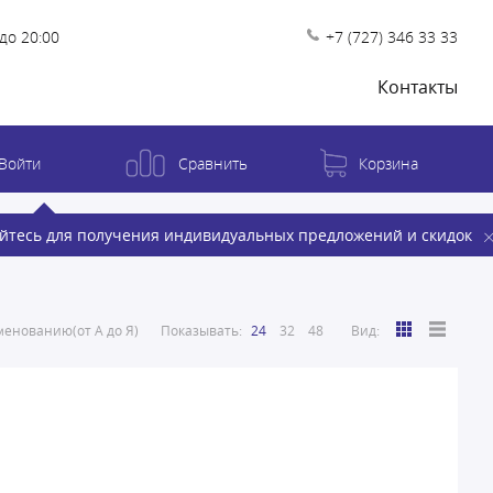
до 20:00
+7 (727) 346 33 33
Контакты
Войти
Сравнить
Корзина
йтесь для получения индивидуальных предложений и скидок
енованию(от А до Я)
Показывать:
24
32
48
Вид: