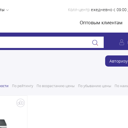
ты
Колл-центр
ежедневно с 09:00 
Оптовым клиентам
Авторизу
ности
По рейтингу
По возрастанию цены
По убыванию цены
По наим