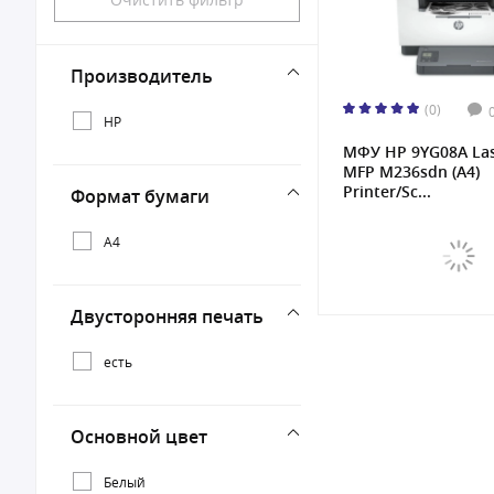
Производитель
(0)
HP
МФУ HP 9YG08A Las
MFP M236sdn (A4)
Printer/Sc...
Формат бумаги
А4
Двусторонняя печать
есть
Основной цвет
Белый