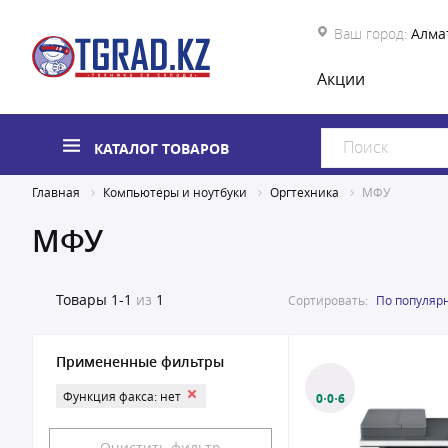
Ваш город:
Алма
Акции
КАТАЛОГ ТОВАРОВ
Главная
Компьютеры и ноутбуки
Оргтехника
МФУ
МФУ
Товары
1-1
из
1
Сортировать:
По популяр
Примененные фильтры
Функция факса: нет
0·0·6
Очистить фильтр