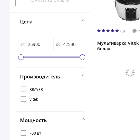
Цена
(0)
Мультиварка Vitek 
от
до
белая
Производитель
BRAYER
Vitek
Мощность
700 Вт