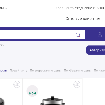
ты
Колл-центр
ежедневно с 09:00 
Оптовым клиентам
рки
Авторизу
ности
По рейтингу
По возрастанию цены
По убыванию цены
По наим
0·0·6