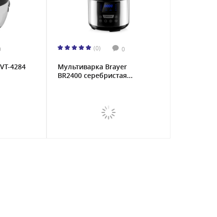
(0)
0
0
VT-4284
Мультиваркa Brayer
BR2400 серебристая...