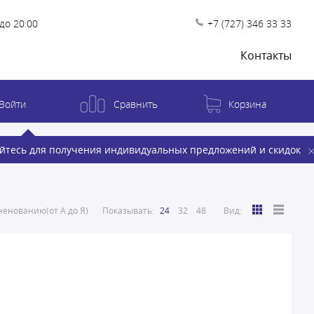
до 20:00
+7 (727) 346 33 33
Контакты
Войти
Сравнить
Корзина
йтесь для получения индивидуальных предложений и скидок
енованию(от А до Я)
Показывать:
24
32
48
Вид: