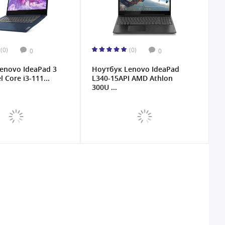
(0)
(0)
0
0
enovo IdeaPad 3
Ноутбук Lenovo IdeaPad
l Core i3-111...
L340-15API AMD Athlon
300U ...