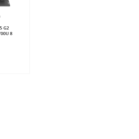
0
5 G2
700U 8