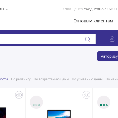
ты
Колл-центр
ежедневно с 09:00 
Оптовым клиентам
Авторизу
ности
По рейтингу
По возрастанию цены
По убыванию цены
По наим
0·0·6
0·0·6