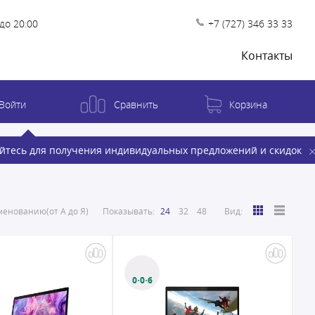
до 20:00
+7 (727) 346 33 33
Контакты
Войти
Сравнить
Корзина
йтесь для получения индивидуальных предложений и скидок
енованию(от А до Я)
Показывать:
24
32
48
Вид:
0·0·6