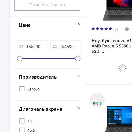
Очистить фильтр
Цена
(0)
Ноутбук Lenovo V1
AMD Ryzen 5 5500U 
от
до
SSD ...
Производитель
Lenovo
0·0·6
Диагональ экрана
14"
15.6"