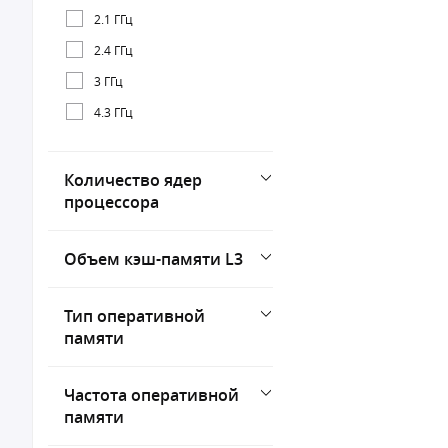
2.1 ГГц
2.4 ГГц
3 ГГц
4.3 ГГц
Количество ядер
процессора
Объем кэш-памяти L3
Тип оперативной
памяти
Частота оперативной
памяти