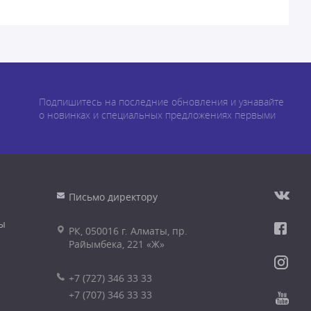
Подпишитесь на последние обновления и узнавайте
о новинках и специальных предложениях первыми
Письмо директору
ы
РК, 050016 г. Алматы, пр.
Райымбека, 221 «Ж»
+7 (727) 346 33 33
+7 (707) 346 33 33