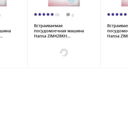
(0)
0
0
Встраиваемая
Встраива
ашина
посудомоечная машина
посудомо
..
Hansa ZIM428KH...
Hansa ZIM