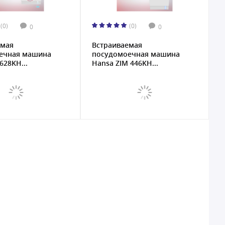
(0)
(0)
0
0
емая
Встраиваемая
ечная машина
посудомоечная машина
628KH...
Hansa ZIM 446KH...