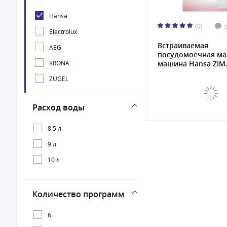
Hansa
(0)
Electrolux
Встраиваемая
AEG
посудомоечная м
KRONA
машина Hansa ZIM.
ZUGEL
Расход воды
8.5 л
9 л
10 л
Количество программ
6