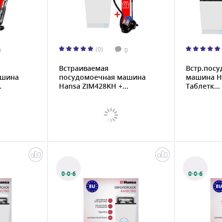
(0)
0
0
Встраиваемая
Встр.пос
ашина
посудомоечная машина
машина H
.
Hansa ZIM428KH +...
Таблетк...
0·0·6
0·0·6