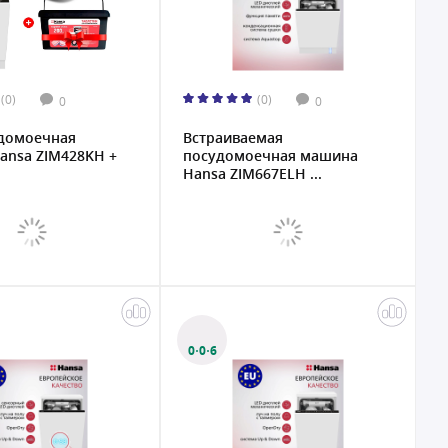
(0)
(0)
0
0
удомоечная
Встраиваемая
ansa ZIM428KH +
посудомоечная машина
Hansa ZIM667ELH ...
0·0·6