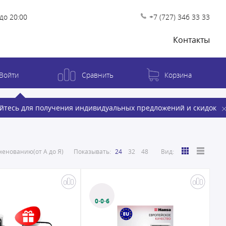
до 20:00
+7 (727) 346 33 33
Контакты
Войти
Сравнить
Корзина
йтесь для получения индивидуальных предложений и скидок
енованию(от А до Я)
Показывать:
24
32
48
Вид:
0·0·6