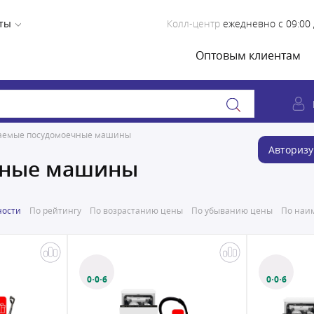
ты
Колл-центр
ежедневно с 09:00 
Оптовым клиентам
аемые посудомоечные машины
Авторизу
чные машины
ности
По рейтингу
По возрастанию цены
По убыванию цены
По наим
0·0·6
0·0·6