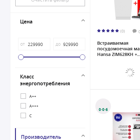
Цена
(0)
Встраиваемая
от
до
посудомоечная м
Hansa ZIM628KH +..
Класс
энергопотребления
A++
A+++
0·0·6
C
Производитель