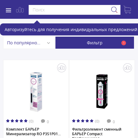
Аксессуары для проточных фильтров
Авторизуйтесь для получения индивидуальных предложений 
Фильтр
По популярности
1
(0)
(0)
0
0
Комплект БАРЬЕР
Фильтроэлемент сменный
Минерализатор RO Р351Р01...
БАРЬЕР Compact