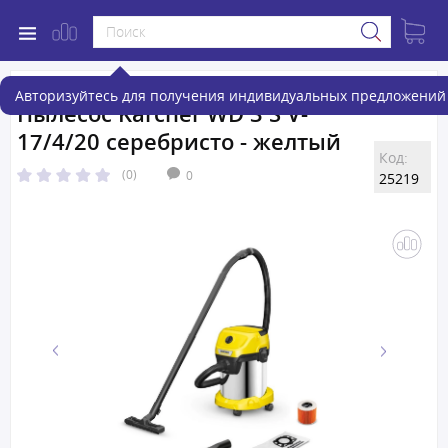
Авторизуйтесь для получения индивидуальных предложений 
Пылесос Karcher WD 3 S V-
17/4/20 серебристо - желтый
Код:
(0)
0
25219