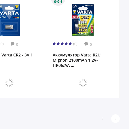
0·0·6
(0)
(0)
0
0
Varta CR2 - 3V 1
Аккумулятор Varta R2U
Б
Mignon 2100mAh 1.2V-
E
HR06/AA ...
2