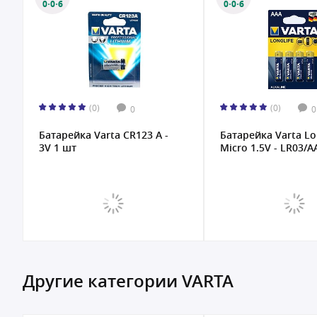
0·0·6
0·0·6
(0)
(0)
0
0
Батарейка Varta CR123 A -
Батарейка Varta Lo
3V 1 шт
Micro 1.5V - LR03/AA
Другие категории VARTA