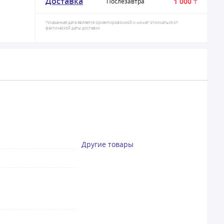
Доставка
1 000 ₸
Послезавтра
*Указанная дата является ориентировочной и может отличаться от
фактической даты доставки
Другие товары