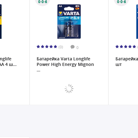
0·0·6
0·0·6
(0)
0
nglife
Батарейка Varta Longlife
Батарейка 
A 4 ш...
Power High Energy Mignon
шт
...