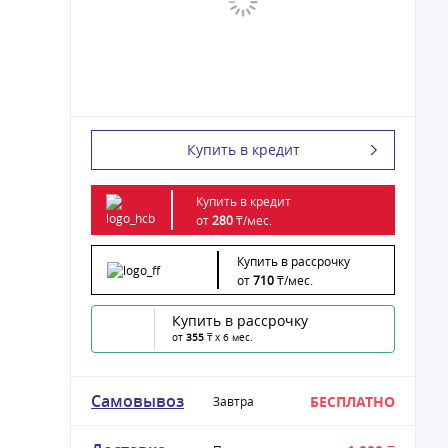
Купить в кредит
Купить в кредит
от
280
₸/
мес.
Купить в рассрочку
от
710
₸/
мес.
Купить в рассрочку
от
355
₸ x 6 мес.
Самовывоз
БЕСПЛАТНО
Завтра