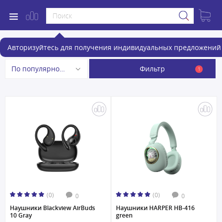
Беспроводные наушники
Авторизуйтесь для получения индивидуальных предложений 
Фильтр
По популярности
1
(0)
(0)
0
0
Наушники Blackview AirBuds
Наушники HARPER HB-416
10 Gray
green