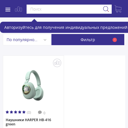
Беспроводные наушники
Авторизуйтесь для получения индивидуальных предложений 
Фильтр
По популярности
1
(0)
0
Наушники HARPER HB-416
green