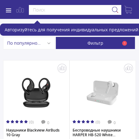
Беспроводные наушники
Авторизуйтесь для получения индивидуальных предложений 
Фильтр
По популярности
1
(0)
(0)
0
0
Наушники Blackview AirBuds
Беспроводные наушники
10 Gray
HARPER HB-520 White...