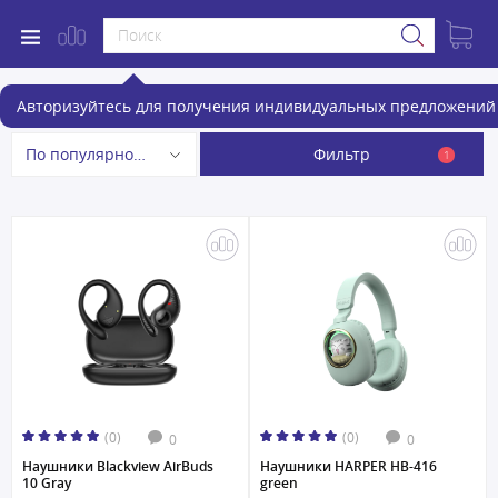
Беспроводные наушники
Авторизуйтесь для получения индивидуальных предложений 
Фильтр
По популярности
1
(0)
(0)
0
0
Наушники Blackview AirBuds
Наушники HARPER HB-416
10 Gray
green