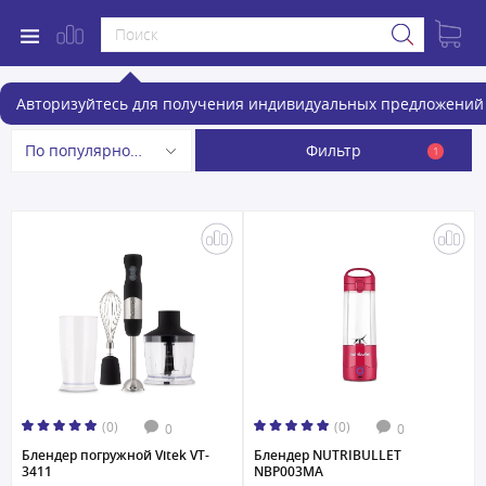
Блендеры
Авторизуйтесь для получения индивидуальных предложений 
Фильтр
По популярности
1
(0)
(0)
0
0
Блендер погружной Vitek VT-
Блендер NUTRIBULLET
3411
NBP003MA