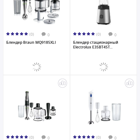
(0)
(0)
0
0
Блендер Braun MQ9185XLI
Блендер стационарный
Electrolux E3SBT4ST...
(0)
(0)
0
0