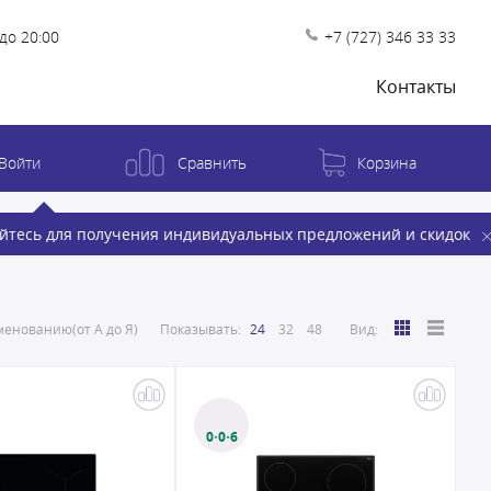
до 20:00
+7 (727) 346 33 33
Контакты
Войти
Сравнить
Корзина
йтесь для получения индивидуальных предложений и скидок
енованию(от А до Я)
Показывать:
24
32
48
Вид:
0·0·6