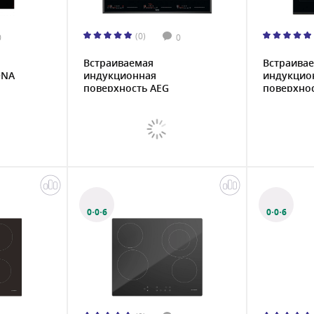
(0)
0
0
Встраиваемая
Встраива
ONA
индукционная
индукцио
поверхность AEG
поверхност
IKE86688...
0·0·6
0·0·6