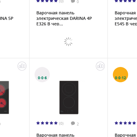
(0)
0
0
Варочная панель
Варочная
INA 5P
электрическая DARINA 4P
электриче
E326 B чер...
E545 B чер
0·0·6
0·0·12
(0)
0
2
Варочная панель
Варочная