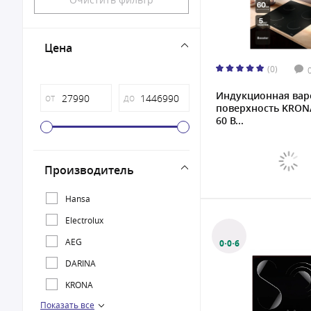
Цена
(0)
Индукционная вар
от
до
поверхность KRON
60 B...
Производитель
Hansa
Electrolux
AEG
0·0·6
DARINA
KRONA
Показать все
Oasis