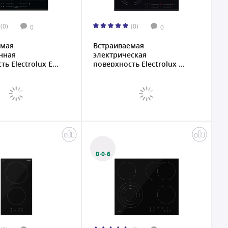
(0)
(0)
0
0
емая
Встраиваемая
нная
электрическая
ь Electrolux E...
поверхность Electrolux ...
0·0·6