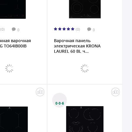
(0)
(0)
0
0
нная варочная
Варочная панель
G TO64IB00IB
электрическая KRONA
LAUREL 60 BL ч...
0·0·6