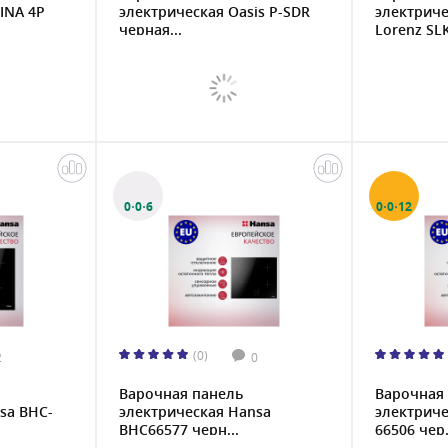
INA 4P
электрическая Oasis P-SDR
электриче
черная...
Lorenz SLK
0·0·6
0·0·12
(0)
2
0
Варочная панель
Варочная
sa BHC-
электрическая Hansa
электриче
BHC66577 черн...
66506 чер.