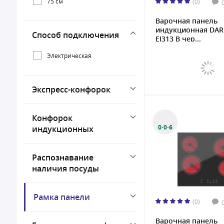
75 см
(0)
Варочная панель
индукционная DAR
Способ подключения
EI313 B чер...
Электрическая
Экспресс-конфорок
Конфорок
0·0·6
индукционных
Распознавание
наличия посуды
Рамка панели
(0)
Варочная панель