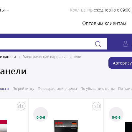
ты
Колл-центр
ежедневно с 09:00 
Оптовым клиентам
е панели
Электрические варочные панели
Авторизу
панели
ности
По рейтингу
По возрастанию цены
По убыванию цены
По наим
0·0·6
0·0·6