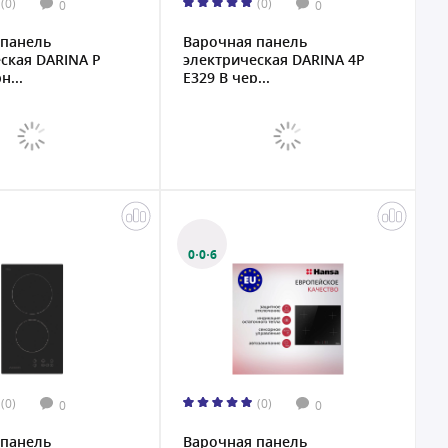
(0)
(0)
0
0
 панель
Варочная панель
ская DARINA P
электрическая DARINA 4P
н...
E329 B чер...
0·0·6
(0)
(0)
0
0
 панель
Варочная панель