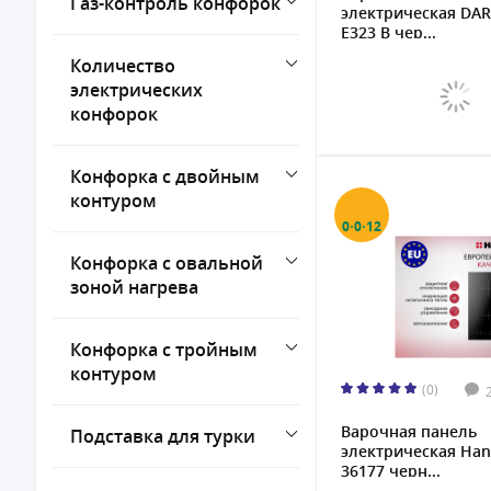
Газ-контроль конфорок
электрическая DAR
E323 B чер...
Количество
электрических
конфорок
Конфорка с двойным
контуром
0·0·12
Конфорка с овальной
зоной нагрева
Конфорка с тройным
контуром
(0)
Варочная панель
Подставка для турки
электрическая Han
36177 черн...