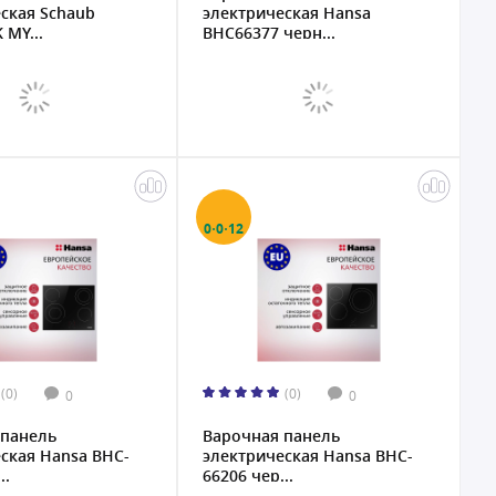
ская Schaub
электрическая Hansa
 MY...
BHC66377 черн...
0·0·12
(0)
(0)
0
0
 панель
Варочная панель
ская Hansa BHC-
электрическая Hansa BHC-
..
66206 чер...