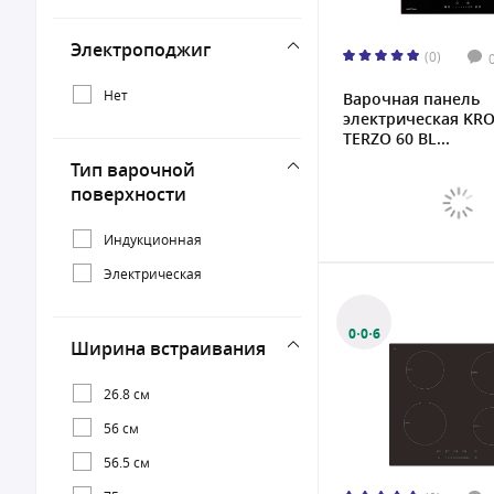
Schaub Lorenz
Электроподжиг
(0)
Нет
Варочная панель
электрическая KR
TERZO 60 BL...
Тип варочной
поверхности
Индукционная
Электрическая
0·0·6
Ширина встраивания
26.8 см
56 см
56.5 см