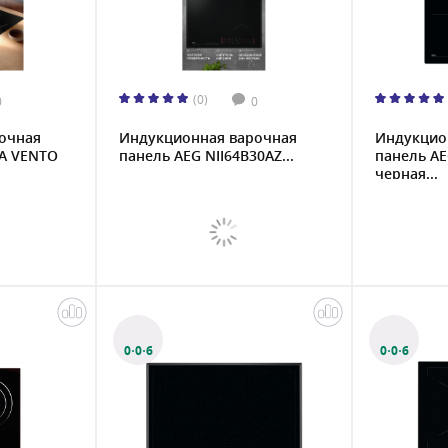
(0)
0
0
очная
Индукционная варочная
Индукцио
A VENTO
панель AEG NII64B30AZ...
панель AE
черная...
0·0·6
0·0·6