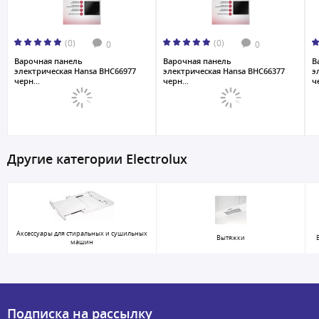
(0)
(0)
0
0
Варочная панель
Варочная панель
В
электрическая Hansa BHC66977
электрическая Hansa BHC66377
э
черн...
черн...
ч
Другие категории Electrolux
Аксессуары для стиральных и сушильных
Вытяжки
машин
Подписка на рассылку