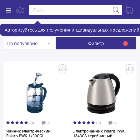
Электрочайники Polaris
Авторизуйтесь для получения индивидуальных предложений 
Фильтр
По популярности
1
(0)
(0)
0
0
Чайник электрический
Электрочайник Polaris PWK
Polaris PWK 1759CGL
1843CA серебристый...