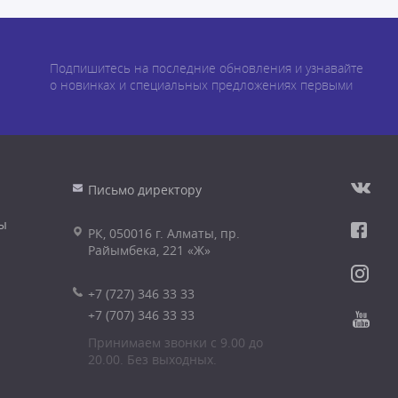
Подпишитесь на последние обновления и узнавайте
о новинках и специальных предложениях первыми
Письмо директору
ы
РК, 050016 г. Алматы, пр.
Райымбека, 221 «Ж»
+7 (727) 346 33 33
+7 (707) 346 33 33
Принимаем звонки с 9.00 до
20.00. Без выходных.