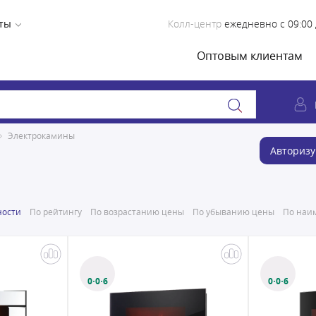
ты
Колл-центр
ежедневно с 09:00 
Оптовым клиентам
Электрокамины
Авторизу
ности
По рейтингу
По возрастанию цены
По убыванию цены
По наим
0·0·6
0·0·6