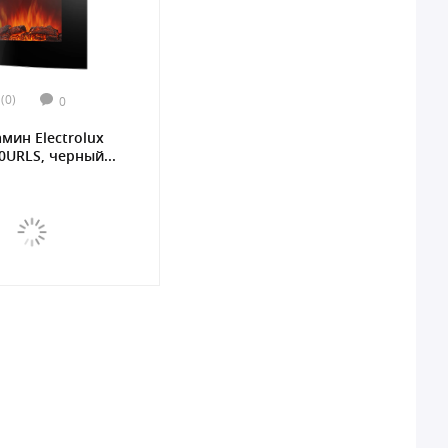
(0)
0
мин Electrolux
0URLS, черный...