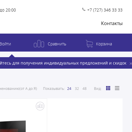
до 20:00
+7 (727) 346 33 33
Контакты
Войти
Сравнить
Корзина
йтесь для получения индивидуальных предложений и скидок
енованию(от А до Я)
Показывать:
24
32
48
Вид: