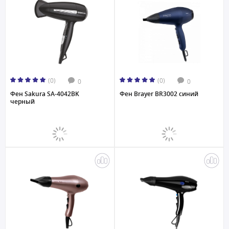
(0)
(0)
0
0
Фен Sakura SA-4042BK
Фен Brayer BR3002 синий
черный