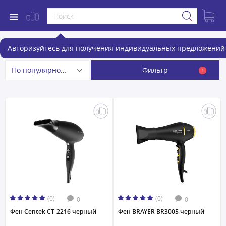
Фены и фен-щетки
Авторизуйтесь для получения индивидуальных предложений 
Фильтр
По популярности
1
(0)
(0)
0
0
Фен Centek CT-2216 черный
Фен BRAYER BR3005 черный