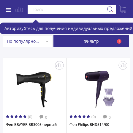
Фены и фен-щетки
Авторизуйтесь для получения индивидуальных предложений 
Фильтр
По популярности
1
(0)
(0)
0
0
Фен BRAYER BR3005 черный
Фен Philips BHD514/00