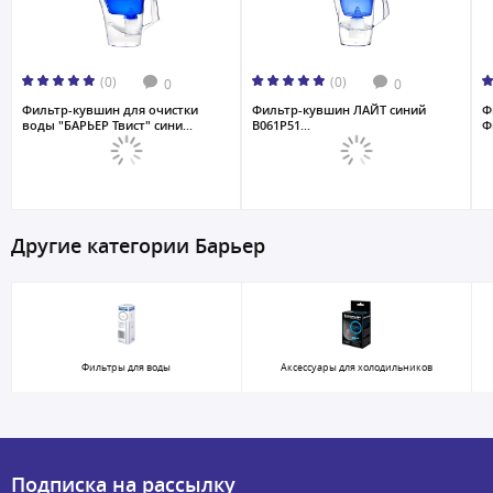
(0)
(0)
0
0
Фильтр-кувшин для очистки
Фильтр-кувшин ЛАЙТ синий
Ф
воды "БАРЬЕР Твист" сини...
В061Р51...
Ф
Другие категории Барьер
Фильтры для воды
Аксессуары для холодильников
Подписка на рассылку