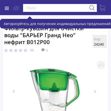
Авторизуйтесь для получения индивидуальных предложений 
Фильтр-кувшин для очистки
воды "БАРЬЕР Гранд Нео"
Код:
нефрит В012Р00
24240
(0)
0